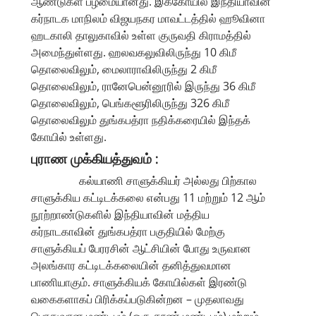
ஆண்டுகள் பழமையானது. இக்கோயில் இந்தியாவின்
கர்நாடக மாநிலம் விஜயநகர மாவட்டத்தில் ஹூவினா
ஹடகாலி தாலுகாவில் உள்ள குருவதி கிராமத்தில்
அமைந்துள்ளது. ஹலவகலுவிலிருந்து 10 கிமீ
தொலைவிலும், மைலாராவிலிருந்து 2 கிமீ
தொலைவிலும், ரானேபென்னூரில் இருந்து 36 கிமீ
தொலைவிலும், பெங்களூரிலிருந்து 326 கிமீ
தொலைவிலும் துங்கபத்ரா நதிக்கரையில் இந்தக்
கோயில் உள்ளது.
புராண முக்கியத்துவம் :
கல்யாணி சாளுக்கியர் அல்லது பிற்கால
சாளுக்கிய கட்டிடக்கலை என்பது 11 மற்றும் 12 ஆம்
நூற்றாண்டுகளில் இந்தியாவின் மத்திய
கர்நாடகாவின் துங்கபத்ரா பகுதியில் மேற்கு
சாளுக்கியப் பேரரசின் ஆட்சியின் போது உருவான
அலங்கார கட்டிடக்கலையின் தனித்துவமான
பாணியாகும். சாளுக்கியக் கோயில்கள் இரண்டு
வகைகளாகப் பிரிக்கப்படுகின்றன – முதலாவது
பொதுவான மண்டபம் (ஒரு தூண் மண்டபம்) மற்றும்