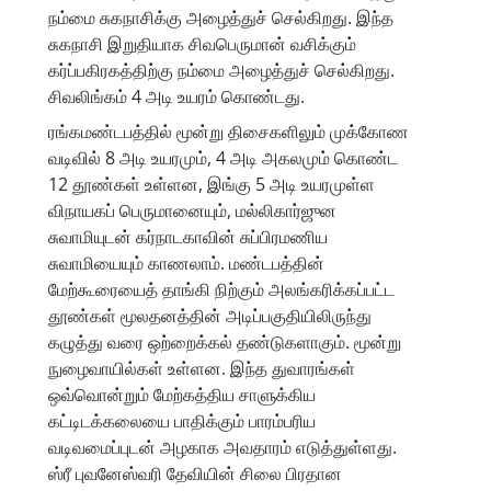
நம்மை சுகநாசிக்கு அழைத்துச் செல்கிறது. இந்த
சுகநாசி இறுதியாக சிவபெருமான் வசிக்கும்
கர்ப்பகிரகத்திற்கு நம்மை அழைத்துச் செல்கிறது.
சிவலிங்கம் 4 அடி உயரம் கொண்டது.
ரங்கமண்டபத்தில் மூன்று திசைகளிலும் முக்கோண
வடிவில் 8 அடி உயரமும், 4 அடி அகலமும் கொண்ட
12 தூண்கள் உள்ளன, இங்கு 5 அடி உயரமுள்ள
விநாயகப் பெருமானையும், மல்லிகார்ஜுன
சுவாமியுடன் கர்நாடகாவின் சுப்பிரமணிய
சுவாமியையும் காணலாம். மண்டபத்தின்
மேற்கூரையைத் தாங்கி நிற்கும் அலங்கரிக்கப்பட்ட
தூண்கள் மூலதனத்தின் அடிப்பகுதியிலிருந்து
கழுத்து வரை ஒற்றைக்கல் தண்டுகளாகும். மூன்று
நுழைவாயில்கள் உள்ளன. இந்த துவாரங்கள்
ஒவ்வொன்றும் மேற்கத்திய சாளுக்கிய
கட்டிடக்கலையை பாதிக்கும் பாரம்பரிய
வடிவமைப்புடன் அழகாக அவதாரம் எடுத்துள்ளது.
ஸ்ரீ புவனேஸ்வரி தேவியின் சிலை பிரதான