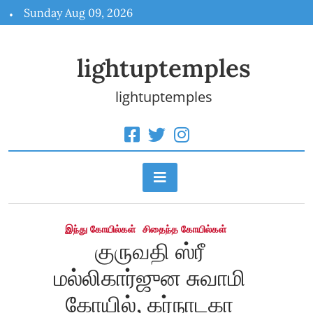
Skip
Sunday Aug 09, 2026
to
content
lightuptemples
lightuptemples
இந்து கோயில்கள்
சிதைந்த கோயில்கள்
குருவதி ஸ்ரீ
மல்லிகார்ஜுன சுவாமி
கோயில், கர்நாடகா