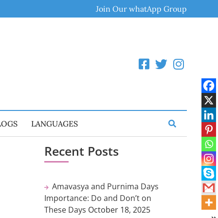
Join Our whatApp Group
LOGS
LANGUAGES
Recent Posts
Amavasya and Purnima Days
Importance: Do and Don’t on
These Days
October 18, 2025