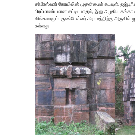
சந்ரேஸ்வரர் கோயிலின் முதன்மைக் கடவுள். ஜஜ்பூரில
பிரம்மாண்டமான கட்டிடமாகும், இது அழகிய கங்க
லிங்கமாகும். குண்டேஸ்வர் கிராமத்திற்கு அருகில் 
உள்ளது.