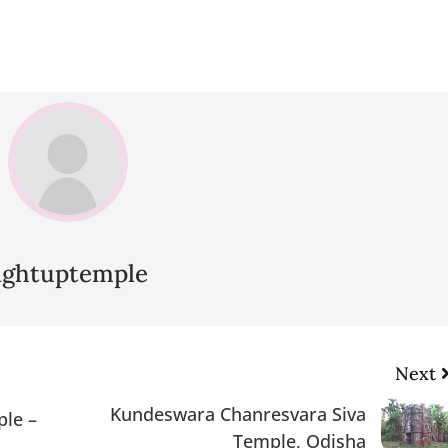
lightuptemple
Next
Kundeswara Chanresvara Siva
ple –
Temple, Odisha