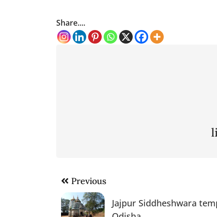
Share....
Post
Previous
navigation
Jajpur Siddheshwara tem
Odisha