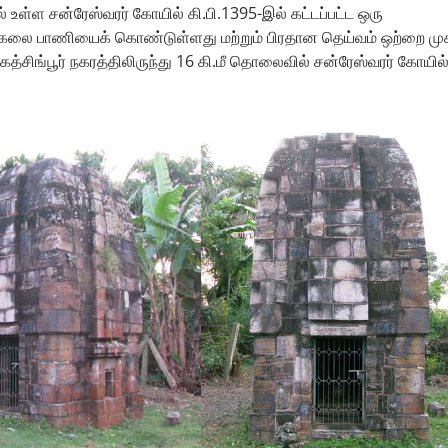
் உள்ள சன்ரேஸ்வரர் கோயில் கி.பி.1395-இல் கட்டப்பட்ட ஒரு
ா கலை பாணியைக் கொண்டுள்ளது மற்றும் பிரதான தெய்வம் ஒற்றை மு
ஜகத்சிங்பூர் நகரத்திலிருந்து 16 கி.மீ தொலைவில் சன்ரேஸ்வரர் கோயில