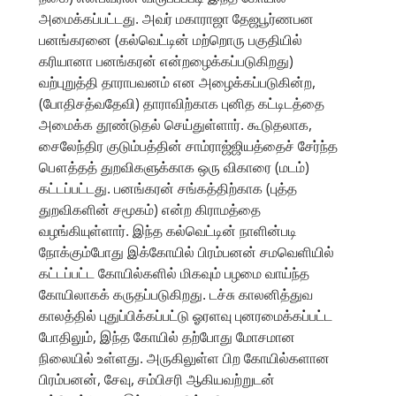
அமைக்கப்பட்டது. அவர் மகாராஜா தேஜபூர்ணபன
பனங்கரனை (கல்வெட்டின் மற்றொரு பகுதியில்
கரியானா பனங்கரன் என்றழைக்கப்படுகிறது)
வற்புறுத்தி தாராபவனம் என அழைக்கப்படுகின்ற,
(போதிசத்வதேவி) தாராவிற்காக புனித கட்டிடத்தை
அமைக்க தூண்டுதல் செய்துள்ளார். கூடுதலாக,
சைலேந்திர குடும்பத்தின் சாம்ராஜ்ஜியத்தைச் சேர்ந்த
பௌத்தத் துறவிகளுக்காக ஒரு விகாரை (மடம்)
கட்டப்பட்டது. பனங்கரன் சங்கத்திற்காக (புத்த
துறவிகளின் சமூகம்) என்ற கிராமத்தை
வழங்கியுள்ளார். இந்த கல்வெட்டின் நாளின்படி
நோக்கும்போது இக்கோயில் பிரம்பனன் சமவெளியில்
கட்டப்பட்ட கோயில்களில் மிகவும் பழமை வாய்ந்த
கோயிலாகக் கருதப்படுகிறது. டச்சு காலனித்துவ
காலத்தில் புதுப்பிக்கப்பட்டு ஓரளவு புனரமைக்கப்பட்ட
போதிலும், இந்த கோயில் தற்போது மோசமான
நிலையில் உள்ளது. அருகிலுள்ள பிற கோயில்களான
பிரம்பனன், சேவு, சம்பிசரி ஆகியவற்றுடன்