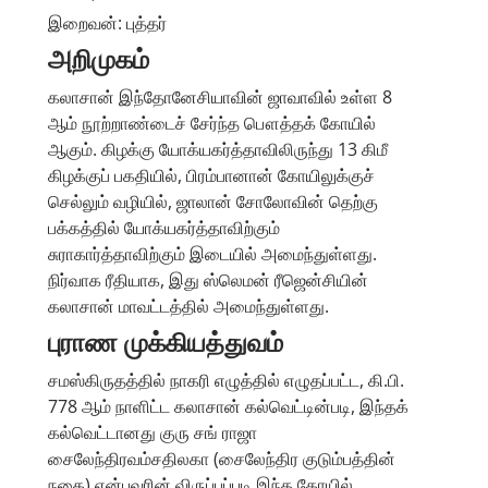
இறைவன்: புத்தர்
அறிமுகம்
கலாசான் இந்தோனேசியாவின் ஜாவாவில் உள்ள 8
ஆம் நூற்றாண்டைச் சேர்ந்த பௌத்தக் கோயில்
ஆகும். கிழக்கு யோக்யகர்த்தாவிலிருந்து 13 கிமீ
கிழக்குப் பகதியில், பிரம்பானான் கோயிலுக்குச்
செல்லும் வழியில், ஜாலான் சோலோவின் தெற்கு
பக்கத்தில் யோக்யகர்த்தாவிற்கும்
சுராகார்த்தாவிற்கும் இடையில் அமைந்துள்ளது.
நிர்வாக ரீதியாக, இது ஸ்லெமன் ரீஜென்சியின்
கலாசான் மாவட்டத்தில் அமைந்துள்ளது.
புராண முக்கியத்துவம்
சமஸ்கிருதத்தில் நாகரி எழுத்தில் எழுதப்பட்ட, கி.பி.
778 ஆம் நாளிட்ட கலாசான் கல்வெட்டின்படி, இந்தக்
கல்வெட்டானது குரு சங் ராஜா
சைலேந்திரவம்சதிலகா (சைலேந்திர குடும்பத்தின்
நகை) என்பவரின் விருப்பப்படி இந்த கோயில்