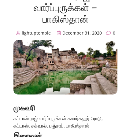
வார்ப்புருக்கள் –
பாகிஸ்தான்
lightuptemple
December 31, 2020
0
முகவரி
கட்டாஸ் ராஜ் வார்ப்புருக்கள் கலார்கஹர் ரோடு,
கட்டாஸ், சக்வால், பஞ்சாப், பாகிஸ்தான்
இறைவன்