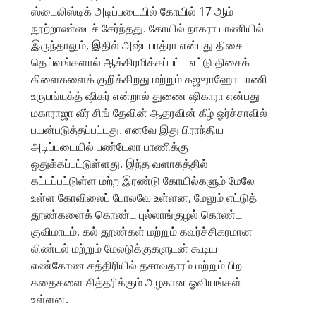
ஸ்டைலிஸ்டிக் அடிப்படையில் கோயில் 17 ஆம்
நூற்றாண்டைச் சேர்ந்தது. கோயில் நாகரா பாணியில்
இருந்தாலும், இதில் அஷ்டபாத்ரா என்பது திசை
தெய்வங்களால் ஆக்கிரமிக்கப்பட்ட எட்டு திசைக்
கிளைகளைக் குறிக்கிறது மற்றும் கஜுராஹோ பாணி
உருபங்யுக்த் ஷிகர் என்றால் துணை ஷிகாரா என்பது
மகாராஜா வீர் சிங் தேவின் ஆதரவின் கீழ் ஓர்ச்சாவில்
பயன்படுத்தப்பட்டது. எனவே இது பிராந்திய
அடிப்படையில் பண்டேலா பாணிக்கு
ஒதுக்கப்பட்டுள்ளது. இந்த வளாகத்தில்
கட்டப்பட்டுள்ள மற்ற இரண்டு கோயில்களும் மேலே
உள்ள கோவிலைப் போலவே உள்ளன, மேலும் எட்டுத்
தூண்களைக் கொண்ட புல்லாங்குழல் கொண்ட
குவிமாடம், கல் தூண்கள் மற்றும் கவர்ச்சிகரமான
லிண்டல் மற்றும் மேலடுக்குகளுடன் கூடிய
எண்கோண சத்திரியில் தசாவதாரம் மற்றும் பிற
கதைகளை சித்தரிக்கும் அழகான ஓவியங்கள்
உள்ளன.