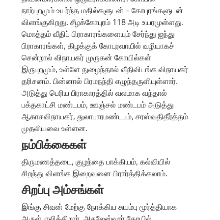
நாற்புறமும் உயர்ந்த மதில்களுடன் – கோபுரங்களுடன்
விளங்குகிறது. சீழக்கோபுரம் 118 அடி உயரமுள்ளது.
மொத்தம் வீதிப் பிராகாரங்களையும் சேர்ந்து ஐந்து
பிராகாரங்கள், கிழக்குக் கோபுரவாயில் வழியாகச்
சென்றால் விநாயகர் முருகன் கோயில்கள்
இருபுறமும், உள்ளே நுழைந்தால் வீதிவிடங்க விநாயகர்
தரிசனம். பின்னால் பிரமநந்தி எழுந்தருளியுள்ளார்.
அடுத்து பெரிய பிராகாரத்தில் வலமாக வந்தால்
பக்தகாட்சி மண்டபம், ஊஞ்சல் மண்டபம் அடுத்து
ஆகாசவிநாயகர், துலாபாரமண்டபம், சரஸ்வதிதீர்த்தம்
முதலியவை உள்ளன.
நம்பிக்கைகள்
திருமணத்தடை, குழந்தை பாக்கியம், கல்வியில்
சிறந்து விளங்க இறைவனை பிரார்த்திக்கலாம்.
சிறப்பு அம்சங்கள்
இங்கு சிவன் மேற்கு நோக்கிய சுயம்பு மூர்த்தியாக
அருள்பாலிக்கிறார். அசலேஸ்வரர் கோயில்