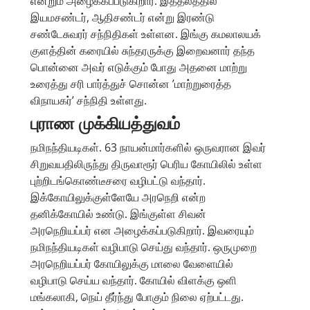
என்றும் அழைக்கப்படுகிறார். இத்தலத்தில்
இயமசண்டர், ஆதிசண்டர் என்று இரண்டு
சண்டேசுவரர் சந்நிதிகள் உள்ளன. இங்கு கமலாலயக்
குளத்தின் கரையில் சுந்தரருக்கு இறைவனார் தந்த
பொன்னை அவர் எடுக்கும் போது அதனை மாற்று
உரைத்து சரி பார்த்துச் சொன்ன ’மாற்றுரைத்த
விநாயகர்’ சந்நிதி உள்ளது.
புராண முக்கியத்துவம்
நமிநந்தியடிகள். 63 நாயன்மார்களில் ஒருவரான இவர்
சிறுவயதிலிருந்து திருவாரூர் பெரிய கோயிலில் உள்ள
புற்றிடங்கொண்டீசரை வழிபட்டு வந்தார்.
இக்கோயிலுக்குள்ளேயே அரநெறி என்ற
தனிக்கோயில் உண்டு. இங்குள்ள சிவன்
அரநெறியப்பர் என அழைக்கப்படுகிறார். இவரையும்
நமிநந்தியடிகள் வழிபாடு செய்து வந்தார். ஒருமுறை
அரநெறியப்பர் கோயிலுக்கு மாலை வேளையில்
வழிபாடு செய்ய வந்தார். கோயில் விளக்கு ஒளி
மங்கலாகி, நெய் தீர்ந்து போகும் நிலை ஏற்பட்டது.