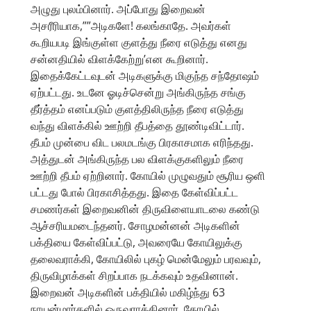
அழுது புலம்பினார். அப்போது இறைவன்
அசரீரியாக,””அடிகளே! கலங்காதே. அவர்கள்
கூறியபடி இங்குள்ள குளத்து நீரை எடுத்து எனது
சன்னதியில் விளக்கேற்று’என கூறினார்.
இதைக்கேட்டவுடன் அடிகளுக்கு மிகுந்த சந்தோஷம்
ஏற்பட்டது. உடனே ஓடிச்சென்று அங்கிருந்த சங்கு
தீர்த்தம் எனப்படும் குளத்திலிருந்த நீரை எடுத்து
வந்து விளக்கில் ஊற்றி தீபத்தை தூண்டிவிட்டார்.
தீபம் முன்பை விட பலமடங்கு பிரகாசமாக எரிந்தது.
அத்துடன் அங்கிருந்த பல விளக்குகளிலும் நீரை
ஊற்றி தீபம் ஏற்றினார். கோயில் முழுவதும் சூரிய ஒளி
பட்டது போல் பிரகாசித்தது. இதை கேள்விப்பட்ட
சமணர்கள் இறைவனின் திருவிளையாடலை கண்டு
ஆச்சரியமடைந்தனர். சோழமன்னன் அடிகளின்
பக்தியை கேள்விப்பட்டு, அவரையே கோயிலுக்கு
தலைவராக்கி, கோயிலில் புகழ் மென்மேலும் பரவவும்,
திருவிழாக்கள் சிறப்பாக நடக்கவும் உதவினான்.
இறைவன் அடிகளின் பக்தியில் மகிழ்ந்து 63
நாயன்மார்களில் ஒருவராக்கினார். கோயில்