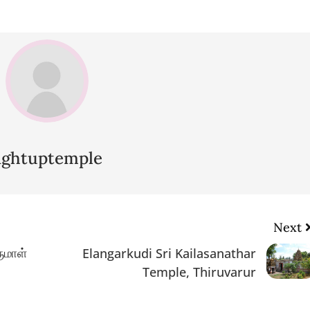
lightuptemple
Next
ருமாள்
Elangarkudi Sri Kailasanathar
Temple, Thiruvarur