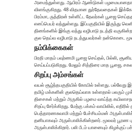
அமைந்துள்ளது. ஆயிரம் ஆண்டுகள் பழமையானதாக க
விளங்குகிறது. 48 விதமான துர்தேவதைகள் இக்கோ
பிரம்மா, ருத்திரன் உள்ளிட்ட தேவர்கள் பூஜை செய
எனப்பெயர் வந்துள்ளது. இப்பகுதியில் இருந்து வெள
தினங்களில் இங்கு வந்து வழிபாடு நடத்தி வருகின்ற
குல தெய்வ வழிபாடு நடத்துபவர்கள் நன்கொடை மூலம் 
நம்பிக்கைகள்
பிரதி மாதம் பவுர்ணமி பூஜை செய்தல், பில்லி, சூனி
செய்யப்படுகிறது. மேலும் சித்திரை மாத பூஜை, சகல
சிறப்பு அம்சங்கள்
வயல் சூழ்ந்தபகுதியில் கோயில் உள்ளது. பல்வேறு இ
தமிழ் மக்களின் குலதெய்வாக உள்ளதால் பலரும் முக்
திசைகள் மற்றும் அருகில் பழமை வாய்ந்த கயிலாசநாத
சிறப்பு சேர்க்கிறது. மேற்கு பக்கம் வாயிலில், எதிரில
பெத்தாரணசுவாமி மற்றும் பேச்சியம்மன் அருள்பாலி
தனியாகவும் அருள்பாலிக்கின்றனர். மூலவர் பூரண ப
அருள்பாலிக்கிறார். பலி பீடம் யானையும் கிழக்குப் ப