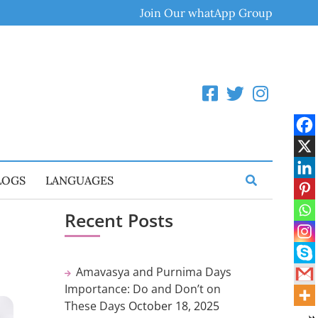
Join Our whatApp Group
LOGS
LANGUAGES
Recent Posts
Amavasya and Purnima Days
Importance: Do and Don’t on
These Days
October 18, 2025