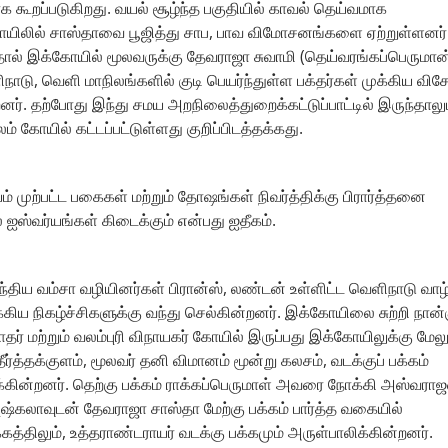
ூறப்படுகிறது. வயல் சூழ்ந்த பகுதியில் காவல் தெய்வமாக
யிலில் சாஸ்தாவை பூஜித்து சாப, பாவ விமோசனங்களை ஏற்றுள்ளனர்
்ததால் இக்கோயில் மூலவருக்கு தேவராஜா சுவாமி (தெய்வரங்கப்பெருமான
ிநாடு, வெளி மாநிலங்களில் குடி பெயர்ந்துள்ள பக்தர்கள் முக்கிய வி
னர். தற்போது இந்து சமய அறநிலைத்துறைக்கட்டுப்பாட்டில் இருந்தாலு
கோயில் கட்டப்பட்டுள்ளது குறிப்பிடத்தக்கது.
யம் முற்பட்ட பகைகள் மற்றும் தோஷங்கள் நிவர்த்திக்கு பிரார்த்தனை
 ஐஸ்வர்யங்கள் கிடைக்கும் என்பது ஐதீகம்.
ந்திய வம்சா வழியினர்கள் பிரான்ஸ், லண்டன் உள்ளிட்ட வெளிநாடு வாழ
கிய நிகழ்ச்சிகளுக்கு வந்து செல்கின்றனர். இக்கோயிலை சுற்றி நான்
ர் மற்றும் வலம்புரி விநாயகர் கோயில் இருப்பது இக்கோயிலுக்கு மேலு
் தீர்த்தக்குளம், மூலவர் தனி விமானம் மூன்று கலசம், வடக்குப் பக்கம்
க்கின்றனர். தெற்கு பக்கம் ராக்கப்பெருமாள் அவரை நோக்கி அஸ்வராஜ
ுஷ்கலாவுடன் தேவராஜா சாஸ்தா மேற்கு பக்கம் பார்த்த வகையில்
க்கத்திலும், உத்தராண்டராயர் வடக்கு பக்கமும் அருள்பாலிக்கின்றனர்.