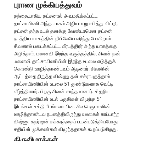
புராண முக்கியத்துவம்
தந்தையாகிய தட்சனால் அவமதிக்கப்பட்ட
தாட்சாயிணி அந்த யாகம் அழியுமாறு சபித்து விட்டு,
தட்சன் தந்த உடல் தனக்கு வேண்டாமென தட்சன்
நடத்திய யாகத்தின் தீயிலேயே எரிந்து போகிறாள்.
சிவனால் படைக்கப்பட்ட வீரபத்திரர் அந்த யாகத்தை
அழித்தார். மனைவி இறந்த வருத்தத்தில், சிவன் தன்
மனைவி தாட்சாயிணியின் இறந்த உடலை எடுத்துக்
கொண்டு ஊழித்தாண்டவம் ஆடினார். சிவனின்
ஆட்டத்தை நிறுத்த விஷ்ணு தன் சக்ராயுதத்தால்
தாட்சாயிணியின் உடலை 51 துண்டுகளாக வெட்டி
வீழ்த்தினார். பிறகு சிவன் சாந்தமானார். சிதறிய
தாட்சாயிணியின் உடல் பகுதிகள் விழுந்த 51
இடங்கள் சக்தி பீடங்களாயின. சிவபெருமானின்
ஊழித்தாண்டவ நடனத்திலிருந்து உலகைக் காப்பாற்ற
விஷ்ணு சுதர்ஷன் சக்கரத்தைப் பயன்படுத்தியபோது
சதியின் முக்கண்கள் விழுந்ததாகக் கூறப்படுகிறது.
திருவிழாக்கள்