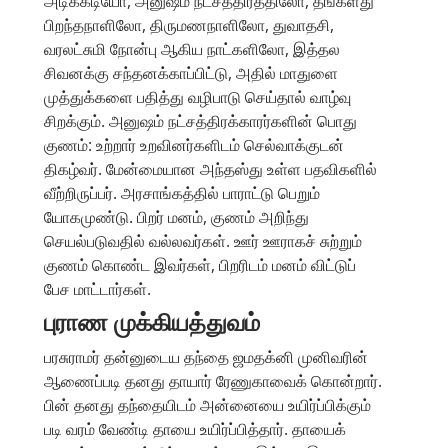
அடிக்கடியோ, அனுஷம் நட்சத்திரத்திலோ, தங்களது
பிறந்தநாளிலோ, திருமணநாளிலோ, துவாதசி,
வரலட்சுமி நோன்பு ஆகிய நாட்களிலோ, இத்தல
சிவனக்கு சந்தனக்காப்பிட்டு, அதில் மாதுளை
முத்துக்களை பதித்து வழிபாடு செய்தால் வாழ்வு
சிறக்கும். அனுஷம் நட்சத்திரக்காரர்களின் பொது
குணம்: உற்றார் உறவினர்களிடம் செல்வாக்குடன்
திகழ்வர். மேன்மையான அந்தஸ்து உள்ள பதவிகளில்
வீற்றிருப்பர். அரசாங்கத்தில் பாராட்டு பெறும்
யோகமுண்டு. பிறர் மனம், குணம் அறிந்து
செயல்படுவதில் வல்லவர்கள். ஊர் ஊராகச் சுற்றும்
குணம் கொண்ட இவர்கள், பிறரிடம் மனம் விட்டுப்
பேச மாட்டார்கள்.
புராண முக்கியத்துவம்
பரசுராமர் தன்னுடைய தந்தை ஜமதக்னி முனிவரின்
ஆணைப்படி தனது தாயார் ரேணுகாவைக் கொன்றார்.
பின் தனது தந்தையிடம் அன்னையை உயிர்ப்பிக்கும்
படி வரம் வேண்டி தாயை உயிர்ப்பித்தார். தாயைக்