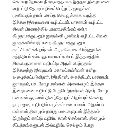
கொன்ற தோஷம் நீங்குவதற்காக இத்தல இறைவனை
வழிபட்டு தோஷம் நீங்கப்பெற்றார். ஜமதக்னி
முனிவரும் தான் செய்த செயலுக்காக வருந்தி
இத்தல இறைவனை வழிபட்டார். பரசுராமர் வழிபட்ட
சிவன் பிரகாரத்தில் பரசுராமலிங்கம் என்ற
திருநாமத்துடனும் ஜமதக்னி முனிவர் வழிபட்ட சிவன்
ஜமதக்னீஸ்வரர் என்ற திருநாமத்துடனும்
காட்சியளிக்கிறார்கள். அருகில் மகாவிஷ்ணுவின்
சந்நிதியும் உள்ளது. மகாலட்சுமியும் இத்தலத்தில்
சிவபெருமானை வழிபட்டு அருள் பெற்றதால்
இத்தலத்து இறைவன் மகாலட்சுமீஸ்வரர் என்று
அழைக்கப்படுகிறார். இந்திரன், அகத்தியர், பரசுராமர்,
ஐராவதம், பசு, சோழ மன்னன் அனைவரும் இத்தல
இறைவனை வழிபட்டு பேறுபெற்றவர்கள் ஆவர். சோழ
மன்னன் ஒருவன் தினந்தோறும் சிதம்பரம் சென்று
நடராஜரை வழிபடும் வழக்கம் உடையவன். அதன்படி
மன்னன் தினமும் தனது படைகளுடன் இத்தலம்
இருக்கும் காட்டு வழியே தான் செல்வான். தினமும்
தீப்பந்தங்களுடன் இவ்வழியே செல்லும் போது