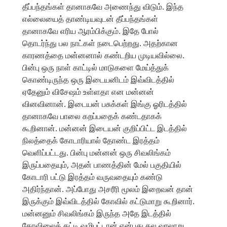
தீப்பந்தங்கள் தானாகவே அணைந்து விடும். இந்த
எல்லையைத் தாண்டியவுடன் தீப்பந்தங்கள்
தானாகவே எரிய ஆரம்பிக்கும். இதே போல்
தொடர்ந்து பல நாட்கள் நடைபெற்றது. அதற்கான
காரணத்தை மன்னனால் கண்டறிய முடியவில்லை.
பின்பு ஒரு நாள் காட்டில் மாடுகளை மேய்த்துக்
கொண்டிருந்த ஒரு இடையனிடம் இவ்விடத்தில்
ஏதேனும் விசேஷம் உள்ளதா என மன்னன்
வினவினான். இடையன் பசுக்கள் இங்கு ஓரிடத்தில்
தானாகவே பாலை கறப்பதைக் கண்டதாகக்
கூறினான். மன்னன் இடையன் குறிப்பிட்ட இடத்தில்
நிலத்தைக் கோடாரியால் தோண்ட இரத்தம்
வெளிப்பட்டது. பின்பு மன்னன் ஒரு சிவலிங்கம்
இருப்பதையும், அதன் பாணத்தின் மேல் பகுதியில்
கோடாரி பட்டு இரத்தம் வருவதையும் கண்டு
அதிர்ந்தான். அப்போது அசரீரி மூலம் இறைவன் தான்
இருக்கும் இவ்விடத்தில் கோவில் கட்டுமாறு கூறினார்.
மன்னனும் சிவலிங்கம் இருந்த அதே இடத்தில்
கோவிலைக் கட்டி வழிபட்டான் என்பது தல வரலாறு.