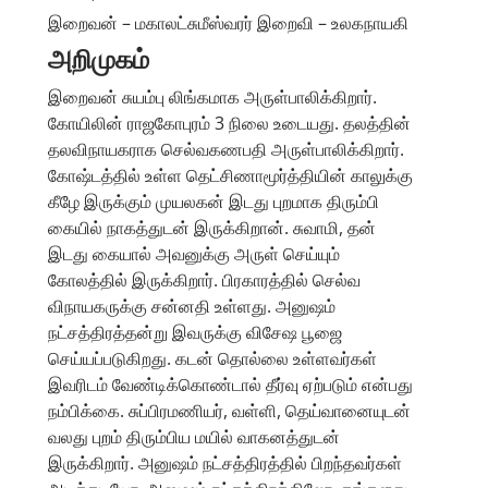
இறைவன் – மகாலட்சுமீஸ்வரர் இறைவி – உலகநாயகி
அறிமுகம்
இறைவன் சுயம்பு லிங்கமாக அருள்பாலிக்கிறார்.
கோயிலின் ராஜகோபுரம் 3 நிலை உடையது. தலத்தின்
தலவிநாயகராக செல்வகணபதி அருள்பாலிக்கிறார்.
கோஷ்டத்தில் உள்ள தெட்சிணாமூர்த்தியின் காலுக்கு
கீழே இருக்கும் முயலகன் இடது புறமாக திரும்பி
கையில் நாகத்துடன் இருக்கிறான். சுவாமி, தன்
இடது கையால் அவனுக்கு அருள் செய்யும்
கோலத்தில் இருக்கிறார். பிரகாரத்தில் செல்வ
விநாயகருக்கு சன்னதி உள்ளது. அனுஷம்
நட்சத்திரத்தன்று இவருக்கு விசேஷ பூஜை
செய்யப்படுகிறது. கடன் தொல்லை உள்ளவர்கள்
இவரிடம் வேண்டிக்கொண்டால் தீர்வு ஏற்படும் என்பது
நம்பிக்கை. சுப்பிரமணியர், வள்ளி, தெய்வானையுடன்
வலது புறம் திரும்பிய மயில் வாகனத்துடன்
இருக்கிறார். அனுஷம் நட்சத்திரத்தில் பிறந்தவர்கள்