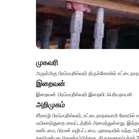
முகவரி
அருள்மிகு பிரம்மபுரீஸ்வரர் திருக்கோவில் சட்டைநா
இறைவன்
இறைவன் :பிரம்மபுரீஸ்வரர் இறைவி: பெரியநாயகி
அறிமுகம்
சீர்காழி பிரம்மபுரீஸ்வரர், சட்டைநாதசுவாமி கோயில் ச
மயிலாடுதுறை மாவட்டத்தில் அமைந்துள்ளது. இத்தலம
உண்டமை, பிரமன் வழிபட்டமை, புறாவடிவில் வந்த அக
தலமென்பது தொன்நம்பிக்கை. திருஞானசம்பந்தர் ‘த