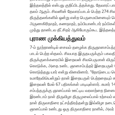
இத்தலத்தில் என்பது குறிப்பிடத்தக்கது. தேவாரப்
தலம் ஆகும். சிவனின் தேவாரப்பாடல் பெற்ற 274 ச
திருத்தலங்களில் ஒன்று என்ற பெருமையினையும் 
அருணகிரிநாதர், கணநாதர், நம்பியாண்டார் நம்பிகள்
முத்து தாண்டவ தீட்சிதர் ஆகியோரும்கூட இத்தலத்தி
புராண முக்கியத்துவம்
7-ம் நூற்றாண்டில் சைவம் தழைக்க திருஞானசம்பந
பாடல் பெற்ற ஸ்தலம். சிவபாத இருதயருக்கும் பகவத
திருக்குளக்கரையில் இறைவன் சிவபெருமான் விரு
கொடுக்க, அதை உண்ட ஞானசம்பந்தர் இறையருள் பெற
கொடுத்தது யார் என்று வினவினார். “தோடுடைய செவ
உமாதேவியென்றும் தான் இறையருள் பெற்றதையும் கூறி
இறைவன் மேல் 67 பதிகங்கள் பாடியுள்ளார். சுமார
சம்பந்தருக்கு ஞானப்பால் ஊட்டிய வரலாற்றை நினைவு
இரண்டாம் நாள் திருவிழா திருமுலைப்பால் உற்சவம்
நாள் திருவாதிரை நட்சத்திரத்தன்று இவ்விழா நடைபெ
ஞானப்பால் உண்டது ஒரு திருவாதிரை நாளில், அவர் 