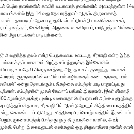
 பாடல் பெற்ற தலங்களில் காவிரி வடகரைத் தலங்களில் அமைந்துள்ள 14
ிவாலயங்களில் இது 14 வது தேவாரத்தலம் ஆகும். திருவாசகத்
கொண்ட தலமாகும் தேவார முதலிகள் மட்டுமன்றி மாணிக்கவாசகர்,
, பட்டினத்தார், சேக்கிழார், அருணாசல கவிராயர், மாரிமுத்தா பிள்ளை
ன் மீது பாடல்கள் பாடியுள்ளனர்.
்தர் அவதரித்த தலம் என்ற பெருமையை உடையது சீர்காழி என்ற இந்த
ியம்மைக்கும் மகனாகப் பிறந்த சம்பந்தருக்கு இக்கோவில்
ம்பியபடி, உமாதேவி சிவஞானத்தை அமுதமாகக் குழைத்து பாலாகக்
்றார். குழந்தையின் வாயில் பால் வழிவதைக் கண்ட தந்தை, பால்
ியன்” என்று தொடங்கும் பதிகத்தை சம்பந்தர் பாடி பாலூட்டியது
னார். சம்பந்தரின் முதல் தேவாரப் பதிகம் இதுதான். இவர் சீர்காழி
் 1400 ஆண்டுகளுக்கு முன்பு, உலகமாதா பெரியநாயகி அம்மை குழந்தை
 படுத்தும் விதமாக, சீர்காழியில் ஆண்டுதோறும் சித்திரை மாதத்தில்
 என்று கொண்டாடப்படுகிறது. சித்திரை பிரம்மோற்சவத்தில் இரண்டாம்
றும். ஞானசம்பந்தர் பிறந்தது ஒரு திருவாதிரை நாளில், அவர்
முக்தி பெற்று இறைவனுடன் கலந்ததும் ஒரு திருவாதிரை நாளில் தான்