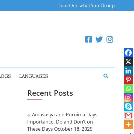
Join Our whatApp Group
LOGS
LANGUAGES
Recent Posts
ி
Amavasya and Purnima Days
Importance: Do and Don’t on
These Days
October 18, 2025