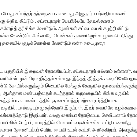
டிய போது சம்பந்தர் தந்தையை காணாது அழுதார். பார்வதியானவள்
்கு அறிவு கிட்டும் . சட்டைநாதர் பெயரிலேயே தேவஸ்தானம்
ிகளேறித் தரிசிக்க வேண்டும். ஆண்கள் சட்டையைக் கழற்றி விட்டு
க் கொள்ள வேண்டும். அவ்வாறே, பெண்கள் தலையிலுள்ள பூவையெடுத்து
ின்பு தலையில் சூடிக்கொள்ள வேண்டும் என்ற நடைமுறை
ிய பகுதியில் இறைவன் தோணியப்பர், சட்டைநாதர் எல்லாம் உள்ளனர். 
யிலின் முன் பிரம தீர்த்தம் உள்ளது. இந்தத் தீர்த்தக் கரையிலேயேதா
ண்டு கோயில்களுக்கும் இடையில் மேற்குக் கோடியில் ஞானசம்பந்தருக்க
ு ஆஸ்தான மண்டபத்தைக் கடந்ததால் கருவறையில் லிங்க உருவில்
கத்தில் மகா மண்டபத்தில் ஞானசம்பந்தர் உற்சவ மூர்த்தியாக
ை வடிவில், பால்வடியும் முகத்தோடு இருப்பார். இவர் கையிலே வழக்கமாக
று கிண்ணத்தோடு இருப்பார். வலது கையோ தோடுடைய செவியனாம் த
 கோயிலின் மேற் பிராகாரத்தில் விமானம் வடிவில் உள்ள கட்டு மலைமீது
தமான தோணியப்பர் பெரிய நாயகி உடன் காட்சி அளிக்கிறார். அவருக்க
ியவராயச் சட்டைநாதர் நிற்கிறார். தோணியப்பரும் சட்டைநாதரும்