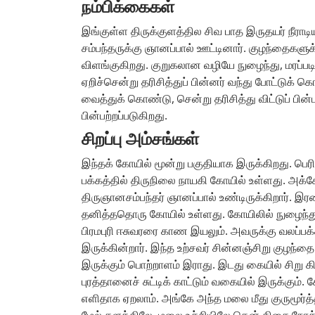
நம்பிக்கைகள்
இங்குள்ள திருக்குளத்தில சிவ பாத இருதயர் நீரா
சம்பந்தருக்கு ஞானப்பால் ஊட்டினார். குழந்தைகளுக
விளங்குகிறது. குறுகலான வழியே நுழைந்து, மரப்பட
ஏறிச்சென்று தரிசித்துப் பின்னர் வந்து போட்டு
வைத்துக் கொண்டு, சென்று தரிசித்து விட்டுப் ப
பின்பற்றப்படுகிறது.
சிறப்பு அம்சங்கள்
இந்தக் கோயில் மூன்று பகுதியாக இருக்கிறது. பெர
பக்கத்தில் திருநிலை நாயகி கோயில் உள்ளது. அக்கோ
திருஞானசம்பந்தர் ஞானப்பால் உண்டிருக்கிறார். இர
தனித்ததொரு கோயில் உள்ளது. கோயிலில் நுழைந்த
பிரமபுரி ஈசுவரரை காண இயலும். அவருக்கு வலப்பக்
இருக்கின்றார். இந்த உற்சவர் சின்னஞ்சிறு குழந்த
இருக்கும் பொற்றாளம் இராது. இடது கையில் சி
புரத்தானைச் சுட்டிக் காட்டும் வகையில் இருக்கும்.
எளிதாக ஏறலாம். அங்கே அந்த மலை மீது குருமூர்த்
மேல் தளத்திலே, மலை உச்சியிலே தென் திசை நோக்க