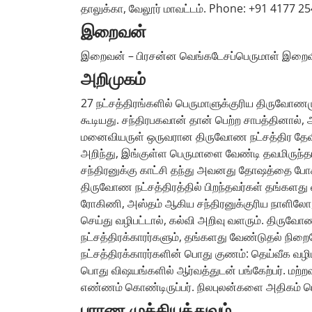
தாலுக்கா, வேலூர் மாவட்டம். Phone: +91 4177 
இறைவன்
இறைவன் – பிரசன்ன வெங்கடேசப்பெருமாள் இறைவ
அறிமுகம்
27 நட்சத்திரங்களில் பெருமாளுக்குரிய திருவோணம
கூடியது. சந்திரபகவான் தான் பெற்ற சாபத்தினா
மனைவியருள் ஒருவரான திருவோண நட்சத்திர தேவி
அறிந்து, இங்குள்ள பெருமாளை வேண்டி தவமிருந்தாள
சந்திரனுக்கு காட்சி தந்து அவனது தோஷத்தை போக
திருவோண நட்சத்திரத்தில் பிறந்தவர்கள் தங்களது 
ரோகிணி, அஸ்தம் ஆகிய சந்திரனுக்குரிய நாளில
செய்து வழிபட்டால், கல்வி அறிவு வளரும். திருவோ
நட்சத்திரக்காரர்களும், தங்களது வேண்டுதல் நிறைவ
நட்சத்திரக்காரர்களின் பொது குணம்: தெய்வீக வழிபா
பொது விஷயங்களில் ஆர்வத்துடன் பங்கேற்பர். மற்றவர
எண்ணம் கொண்டிருப்பர். நிலபுலன்களை அதிகம் பெற்
புராண முக்கியத்துவம்