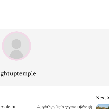
lightuptemple
Next
enakshi
அருள்மிகு பிரம்மஞான புரீஸ்வரர்