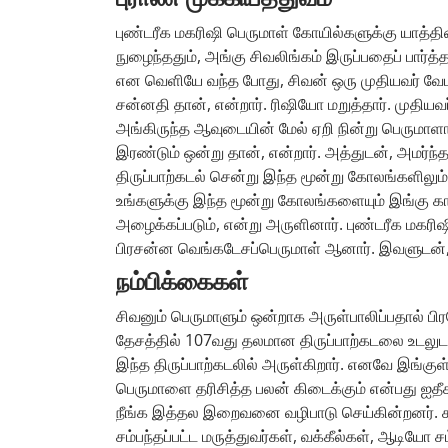
புண்டரீக மகரிஷி பெருமாள் கோயில்களுக்கு யாத்தி
நுழைந்ததும், அங்கு சிவலிங்கம் இருப்பதைப் பார்த
என வெளியே வந்த போது, சிவன் ஒரு முதியவர் வேடத்
சன்னதி தான், என்றார். ரிஷியோ மறுத்தார். முதியவ
அங்கிருந்த ஆவுடையின் மேல் ஏறி நின்று பெருமாள
இரண்டும் ஒன்று தான், என்றார். அத்துடன், அமர்ந்
திருப்பாற்கடல் சென்று இந்த மூன்று கோலங்களிலு
உங்களுக்கு இந்த மூன்று கோலங்களையும் இங்கு காண
அழைக்கப்படும், என்று அருளினார். புண்டரீக மகர
பிரசன்ன வெங்கடேசப்பெருமாள் ஆனார். இவளுடன், 
நம்பிக்கைகள்
சிவனும் பெருமாளும் ஒன்றாக அருள்பாலிப்பதால் ப
தேசத்தில் 107வது தலமான திருப்பாற்கடலை உடலுடன்
இந்த திருப்பாற்கடலில் அருள்கிறார். எனவே இங்கு
பெருமாளை தரிசித்த பலன் கிடைக்கும் என்பது ஐதீக
நீங்க இத்தல இறைவனை வழிபாடு செய்கின்றனர். கல
சம்பந்தப்பட்ட மருத்துவர்கள், வக்கீல்கள், ஆடியோ