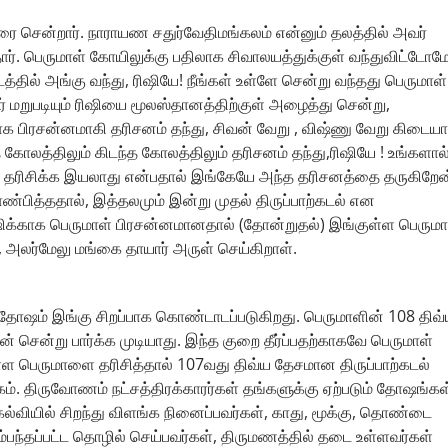
ரை சென்றார். நாராயண சதுர்வேதிமங்கலம் என்னும் தலத்தில் அவர்
்தார். பெருமாள் கோயிலுக்கு பதிலாக சிவாலயத்துக்குள் வந்துவிட்டோம
தில் அங்கு வந்து, ரிஷியே! நீங்கள் உள்ளே சென்று வந்தது பெருமாள்
ர் மறுபடியும் ரிஷியை மூலஸ்தானத்திற்குள் அழைத்து சென்று,
ாக பிரசன்னமாகி தரிசனம் தந்து, சிவன் வேறு , விஷ்ணு வேறு கிடையா
த கோலத்திலும் கிடந்த கோலத்திலும் தரிசனம் தந்து,ரிஷியே ! உங்களால
ம் தரிசிக்க இயலாது என்பதால் இங்கேயே அந்த தரிசனத்தை தருகிறேன
்பித்ததால், இத்தலமும் இன்று முதல் திருப்பாற்கடல் என
ிஷிக்காக பெருமாள் பிரசன்னமானதால் (தோன்றுதல்) இங்குள்ள பெருமா
அலர்மேலு மங்கை தாயார் அருள் செய்கிறாள்.
ிரதோஷம் இங்கு சிறப்பாக கொண்டாடப்படுகிறது. பெருமாளின் 108 திவ
 சென்று பார்க்க முடியாது. இந்த குறை தீர்ப்பதற்காகவே பெருமாள்
ள்ள பெருமாளை தரிசித்தால் 107வது திவ்ய தேசமான திருப்பாற்கடல்
ம். திருவோணம் நட்சத்திரக்காரர்கள் தங்களுக்கு ஏற்படும் தோஷங்கள
்வியில் சிறந்து விளங்க நினைப்பவர்கள், காது, மூக்கு, தொண்டை
 சம்பந்தப்பட்ட தொழில் செய்பவர்கள், திருமணத்தில் தடை உள்ளவர்கள்