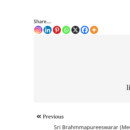
Share....
Post
Previous
navigation
Sri Brahmmapureeswarar (Me