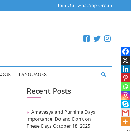
Join Our whatApp Group
LOGS
LANGUAGES
Recent Posts
ை
Amavasya and Purnima Days
Importance: Do and Don’t on
These Days
October 18, 2025