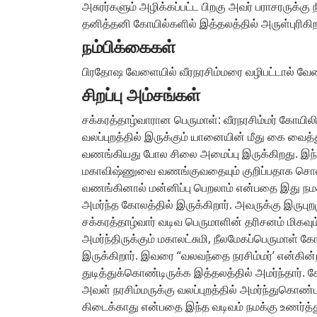
அசுரர்களும் அழிக்கப்பட்ட பிறகு அவர் பராசரருக்கு
தனித்தனி கோயில்களில் இத்தலத்தில் அருள்புரிகிறா
நம்பிக்கைகள்
பிரதோஷ வேளையில் வீரநரசிம்மரை வழிபட்டால் வே
சிறப்பு அம்சங்கள்
சக்கரத்தாழ்வாரான பெருமாள்: வீரநரசிம்மர் கோயிலி
வலப்புறத்தில் இருக்கும் யானையின் மீது கை வைத்
வணங்கியது போல சிலை அமைப்பு இருக்கிறது. இந்த
மகாவிஷ்ணுவை வணங்குவதையும் குறிப்பதாக சொல்
வணங்கினால் மன்னிப்பு பெறலாம் என்பதை இது நமக்க
அமர்ந்த கோலத்தில் இருக்கிறார். அவருக்கு இருபு
சக்கரத்தாழ்வார் வடிவ பெருமாளின் தரிசனம் மிகவும
அமர்ந்திருக்கும் மகாலட்சுமி, நீலமேகப்பெருமாள் கோ
இருக்கிறார். இவரை “வலவந்தை நரசிம்மர்’ என்கின
துடித்துக்கொண்டிருக்க இத்தலத்தில் அமர்ந்தார்.
அவள் நரசிம்மருக்கு வலப்புறத்தில் அமர்ந்துகொண்
கிடைக்காது என்பதை இந்த வடிவம் நமக்கு உணர்