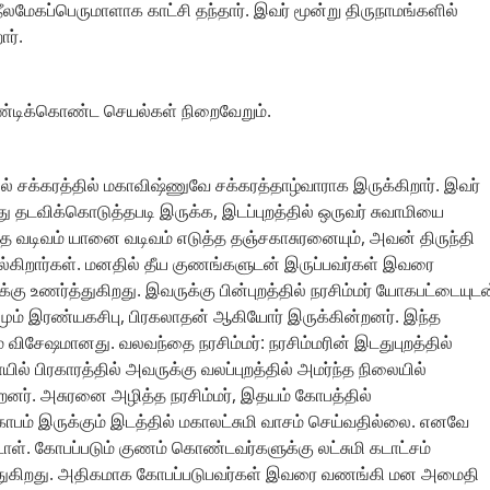
 நீலமேகப்பெருமாளாக காட்சி தந்தார். இவர் மூன்று திருநாமங்களில்
ர்.
ண்டிக்கொண்ட செயல்கள் நிறைவேறும்.
ல் சக்கரத்தில் மகாவிஷ்ணுவே சக்கரத்தாழ்வாராக இருக்கிறார். இவர்
து தடவிக்கொடுத்தபடி இருக்க, இடப்புறத்தில் ஒருவர் சுவாமியை
 வடிவம் யானை வடிவம் எடுத்த தஞ்சகாசுரனையும், அவன் திருந்தி
கிறார்கள். மனதில் தீய குணங்களுடன் இருப்பவர்கள் இவரை
ு உணர்த்துகிறது. இவருக்கு பின்புறத்தில் நரசிம்மர் யோகபட்டையுடன
றமும் இரண்யகசிபு, பிரகலாதன் ஆகியோர் இருக்கின்றனர். இந்த
் விசேஷமானது. வலவந்தை நரசிம்மர்: நரசிம்மரின் இடதுபுறத்தில்
யில் பிரகாரத்தில் அவருக்கு வலப்புறத்தில் அமர்ந்த நிலையில்
்றனர். அசுரனை அழித்த நரசிம்மர், இதயம் கோபத்தில்
 கோபம் இருக்கும் இடத்தில் மகாலட்சுமி வாசம் செய்வதில்லை. எனவே
டாள். கோபப்படும் குணம் கொண்டவர்களுக்கு லட்சுமி கடாட்சம்
த்துகிறது. அதிகமாக கோபப்படுபவர்கள் இவரை வணங்கி மன அமைதி