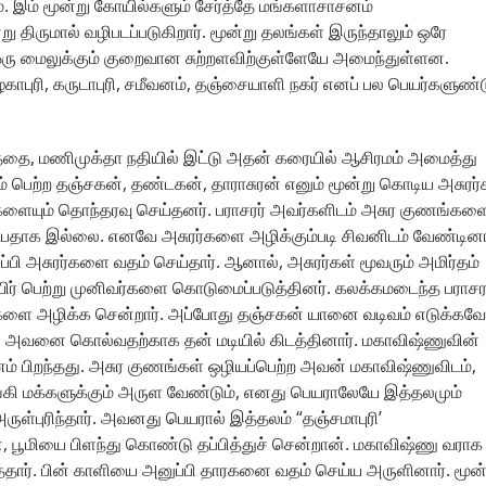
. இம் மூன்று கோயில்களும் சேர்த்தே மங்களாசாசனம்
ு திருமால் வழிபடப்படுகிறார். மூன்று தலங்கள் இருந்தாலும் ஒரே
 ஒரு மைலுக்கும் குறைவான சுற்றளவிற்குள்ளேயே அமைந்துள்ளன.
காபுரி, கருடாபுரி, சமீவனம், தஞ்சையாளி நகர் எனப் பல பெயர்களுண்ட
்தத்தை, மணிமுக்தா நதியில் இட்டு அதன் கரையில் ஆசிரமம் அமைத்து
ம் பெற்ற தஞ்சகன், தண்டகன், தாராசுரன் எனும் மூன்று கொடிய அசுரர்
்களையும் தொந்தரவு செய்தனர். பராசரர் அவர்களிடம் அசுர குணங்கள
கேட்பதாக இல்லை. எனவே அசுரர்களை அழிக்கும்படி சிவனிடம் வேண்டினா
பி அசுரர்களை வதம் செய்தார். ஆனால், அசுரர்கள் மூவரும் அமிர்தம்
் உயிர் பெற்று முனிவர்களை கொடுமைப்படுத்தினர். கலக்கமடைந்த பராசர
்களை அழிக்க சென்றார். அப்போது தஞ்சகன் யானை வடிவம் எடுக்கவே
ர். அவனை கொல்வதற்காக தன் மடியில் கிடத்தினார். மகாவிஷ்ணுவின்
னம் பிறந்தது. அசுர குணங்கள் ஒழியப்பெற்ற அவன் மகாவிஷ்ணுவிடம்,
ங்கி மக்களுக்கும் அருள வேண்டும், எனது பெயராலேயே இத்தலமும்
ுள்புரிந்தார். அவனது பெயரால் இத்தலம் “தஞ்சமாபுரி’
பூமியை பிளந்து கொண்டு தப்பித்துச் சென்றான். மகாவிஷ்ணு வராக
்தார். பின் காளியை அனுப்பி தாரகனை வதம் செய்ய அருளினார். மூன்