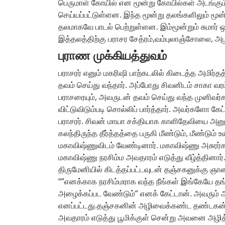
பெருமாள் கோயில் என மூன்று கோயில்கள் அடங்கும்
செய்யப்பட்டுள்ளன. இந்த மூன்று தலங்களிலும் மூன்ற
தலமாகவே பாடல் பெற்றுள்ளன. இம்மூன்றும் சுமார்
இத்தலத்திற்கு பராசர சேத்ரம்,வம்புலாஞ்சோலை, அழ
புராண முக்கியத்துவம்
பராசரர் எனும் மகரிஷி பாற்கடலில் கிடைத்த அமிர
தவம் செய்து வந்தார். அப்போது சிவனிடம் சாகா வர
பராசரையும், அவருடன் தவம் செய்து வந்த முனிவர
விட்டுவிடும்படி சொல்லிப் பார்த்தார். அவர்களோ 
பராசரர். சிவன் மாயா சக்தியாக காளிதேவியை அனுப்
கலந்திருந்த தீர்த்தத்தை பருகி மீண்டும், மீண்டும
மகாவிஷ்ணுவிடம் வேண்டினார். மகாவிஷ்ணு அசுரர
மகாவிஷ்ணு நரசிம்ம அவதாரம் எடுத்து வீழ்த்தினா
திருமேனியில் கிடத்தப்பட்டவுடன் தஞ்சகனுக்கு ஞா
“”எனக்காக நரசிம்மராக வந்த நீங்கள் இங்கேயே த
அழைக்கப்பட வேண்டும்” எனக் கேட்டான். அவரும் அர
எனப்பட்டது.தஞ்சகனின் அழிவைக்கண்ட தண்டகன், 
அவதாரம் எடுத்து பூமிக்குள் சென்று அவனை அழித