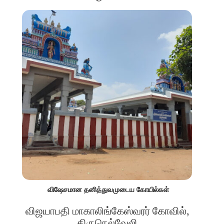
விஷேசமான தனித்துவமுடைய கோயில்கள்
விஜயாபதி மாகாலிங்கேஸ்வரர் கோவில்,
திருநெல்வேலி