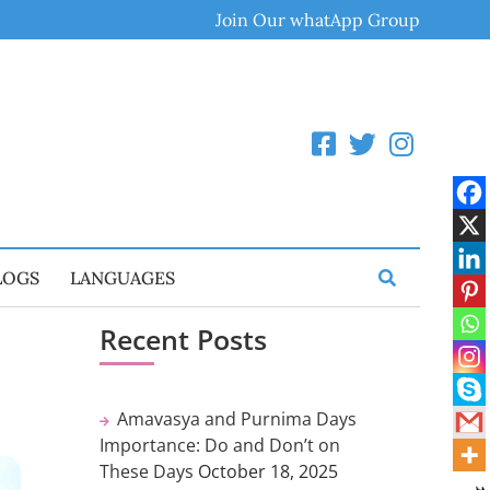
Join Our whatApp Group
LOGS
LANGUAGES
Recent Posts
Amavasya and Purnima Days
Importance: Do and Don’t on
These Days
October 18, 2025