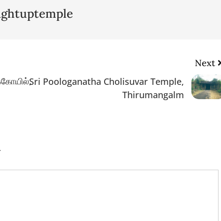
lightuptemple
Next
்கோயில்,
Sri Poologanatha Cholisuvar Temple,
Thirumangalm
.