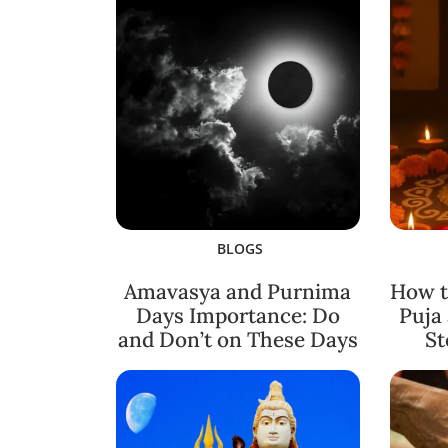
BLOGS
Amavasya and Purnima
How t
Days Importance: Do
Puja
and Don’t on These Days
St