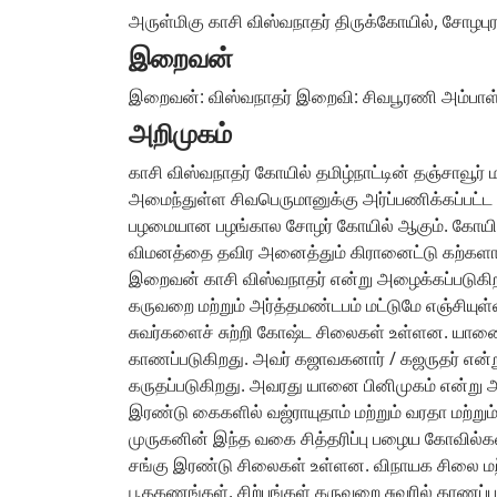
அருள்மிகு காசி விஸ்வநாதர் திருக்கோயில், சோழபுர
இறைவன்
இறைவன்: விஸ்வநாதர் இறைவி: சிவபூரணி அம்பாள
அறிமுகம்
காசி விஸ்வநாதர் கோயில் தமிழ்நாட்டின் தஞ்சாவூர்
அமைந்துள்ள சிவபெருமானுக்கு அர்ப்பணிக்கப்பட்ட
பழமையான பழங்கால சோழர் கோயில் ஆகும். கோயில்க
விமனத்தை தவிர அனைத்தும் கிரானைட்டு கற்களால்
இறைவன் காசி விஸ்வநாதர் என்று அழைக்கப்படுகிறது
கருவறை மற்றும் அர்த்தமண்டபம் மட்டுமே எஞ்சியுள
சுவர்களைச் சுற்றி கோஷ்ட சிலைகள் உள்ளன. யானை 
காணப்படுகிறது. அவர் கஜாவகனார் / கஜருதர் என்
கருதப்படுகிறது. அவரது யானை பினிமுகம் என்று 
இரண்டு கைகளில் வஜ்ராயுதாம் மற்றும் வரதா மற்று
முருகனின் இந்த வகை சித்தரிப்பு பழைய கோவில்க
சங்கு இரண்டு சிலைகள் உள்ளன. விநாயக சிலை மற
பூதகணங்கள், சிற்பங்கள் கருவறை சுவரில் காணப்