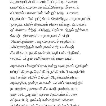
கருவறையின் விமானம் சிறப்பு கட்டிடக்கலை
பாணியில் வடிவமைக்கப்பட்டுள்ளது. இதனால்
விமானம் யானையின் பின்புறம் (கஜ – யானை,
பிருஷ்டம் – பின்புறம்) போல் தெரிகிறது. கருவறையின்
நுழைவாயிலில் விநாயகர் சிலை உள்ளது. விநாயகர்,
தட்சிணா மூர்த்தி, விஷ்ணு, பிரம்மா மற்றும் துர்க்கை
கோஷ்ட சிலைகள் கருவறையைச் சுற்றி
அமைந்துள்ளன. கருவறையைச் சுற்றியுள்ள
உள்பிரகாரத்தில் சண்டிகேஸ்வரர், படீஸ்வரர்
சிவலிங்கம், நவகிரகங்கள், சூரியன், சந்திரன்,
பைரவர் மற்றும் சனீஸ்வரரைக் காணலாம்.
அன்னை பர்வதாம்பிகை என்று அழைக்கப்படுகிறார்
மற்றும் கிழக்கு நோக்கி இருக்கிறார். பிரகாரத்தில்
தனி சன்னதியில் அம்மன் அருள்பாலிக்கிறார்.
அவளுக்கு நான்கு கைகள். வெளிப் பிரகாரத்தில்
நடராஜரின் துணைவி சிவகாமி, நால்வர், மகா
கணபதி, முருகன், உற்சவ தெய்வங்கள், பால
சுப்ரமணியர், நால்வர் சன்னதிகள் உள்ளன.
இக்கோயிலுடன் தொடர்புடைய தீர்த்தம் பிரம்ம