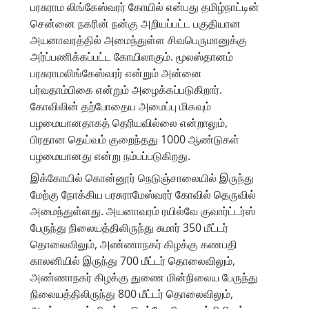
பரசுராம லிங்கேஸ்வரர் கோயில் என்பது தமிழ்நாட்டின்
சென்னை நகரின் நன்கு அறியப்பட்ட பகுதியான
அயனாவரத்தில் அமைந்துள்ள சிவபெருமானுக்கு
அர்ப்பணிக்கப்பட்ட கோயிலாகும். மூலஸ்தானம்
பரசுராமலிங்கேஸ்வரர் என்றும் அன்னை
பர்வதாம்பிகை என்றும் அழைக்கப்படுகிறார்.
கோவிலின் தற்போதைய அமைப்பு மிகவும்
பழமையானதாகத் தெரியவில்லை என்றாலும்,
பிரதான தெய்வம் குறைந்தது 1000 ஆண்டுகள்
பழமையானது என்று நம்பப்படுகிறது.
இக்கோயில் கொன்னூர் நெடுஞ்சாலையில் இருந்து
மேற்கு நோக்கிய பரசுராமேஸ்வரர் கோவில் தெருவில்
அமைந்துள்ளது. அயனாவரம் ரயில்வே குவார்ட்டர்ஸ்
பேருந்து நிலையத்திலிருந்து சுமார் 350 மீட்டர்
தொலைவிலும், அண்ணாநகர் கிழக்கு கணபதி
காலனியில் இருந்து 700 மீட்டர் தொலைவிலும்,
அண்ணாநகர் கிழக்கு துணை மின்நிலைய பேருந்து
நிலையத்திலிருந்து 800 மீட்டர் தொலைவிலும்,