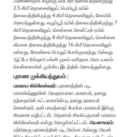
அண்ணாநகர் கிழக்கு மெட்ரோ நிலையத்திலிருந்து
2.5 கிமீ தொலைவிலும், பெரம்பூர் ரயில்
நிலையத்திலிருந்து 4 கிமீ தொலைவிலும், கோயில்
அமைந்துள்ளது. எழும்பூர் ரயில் நிலையத்திலிருந்து 7
கிமீ தொலைவிலும், சென்னை சென்ட்ரல் ரயில்
நிலையத்திலிருந்து 8 கிமீ தொலைவிலும், சென்னை
விமான நிலையத்திலிருந்து 16 கிமீ தொலைவிலும்
உள்ளது. கோவிலை பொதுப் போக்குவரத்து அல்லது
ஆட்டோ ரிக்‌ஷா/டாக்ஸி மூலம் எளிதாக அடையலாம்.
சென்னையின் முக்கிய இடத்தில் அமைந்துள்ளது.
புராண முக்கியத்துவம் :
பரசுராம லிங்கேஸ்வரர்:
புராணத்தின் படி,
மகாவிஷ்ணுவின் அவதாரமான பரசுராமர், தனது
தந்தையின் கட்டளையின்படி தனது தாயைக்
கொன்றார். தன் பாவத்தைப் போக்க பரசுராமர் இங்கு
சிவனை வழிபட்டார். அதனால் சிவபெருமான் பரசுராம
லிங்கேஸ்வரர் என்று அழைக்கப்பட்டார்.
அயனாவரம்:
மற்றொரு புராணத்தின் படி, பிரம்மா அல்லது அயன்
இந்த கோவில் குளத்தில் நீராடி சிவனை வழிபட்டார்;