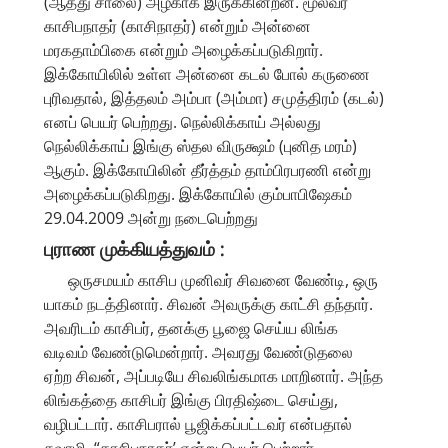
(ஆத்து சாலை) அழகாக இருக்கின்றன. மூலவர்
காசிபநாதர் (காசிநாதர்) என்றும் அன்னை
மரகதாம்பிகை என்றும் அழைக்கப்படுகிறார்.
இக்கோயிலில் உள்ள அன்னை கடல் போல் கருணை
புரிவதால், இத்தலம் அம்பா (அம்மா) சமுத்திரம் (கடல்)
எனப் பெயர் பெற்றது. நெல்லிக்காய் அல்லது
நெல்லிக்காய் இங்கு ஸ்தல விருக்ஷம் (புனித மரம்)
ஆகும். இக்கோயிலின் தீர்த்தம் தாம்பிரபரணி என்று
அழைக்கப்படுகிறது. இக்கோயில் கும்பாபிஷேகம்
29.04.2009 அன்று நடைபெற்றது
புராண முக்கியத்துவம் :
ஒருசமயம் காசிப முனிவர் சிவனை வேண்டி, ஒரு
யாகம் நடத்தினார். சிவன் அவருக்கு காட்சி தந்தார்.
அவரிடம் காசிபர், தனக்கு பூஜை செய்ய லிங்க
வடிவம் வேண்டுமென்றார். அவரது வேண்டுதலை
ஏற்ற சிவன், அப்படியே சிவலிங்கமாக மாறினார். அந்த
லிங்கத்தை காசிபர் இங்கு பிரதிஷ்டை செய்து,
வழிபட்டார். காசிபரால் பூஜிக்கப்பட்டவர் என்பதால்
சுவாமி, “காசிபநாதர்’ என்று பெயர் பெற்றார்.