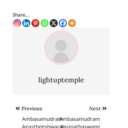
Share....
lightuptemple
Post
Previous
Next
navigation
Ambasamudram
Ambasamudram
Agastheeshwarar
Kasinathaswami