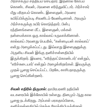
அர்ச்சகரும் சத்தியம் செய்தார். இதனால் கோபம்
கொண்ட சிவன், அவனை எரித்துவிட்டார். அர்ச்சகர்
மீது பரிதாபம் கொண்ட இளைஞன், அவரை
உயிர்ப்பிக்கும்படி சிவனிடம் வேண்டினான். அவரும்
அர்ச்சகருக்கு உயிர் கொடுத்தார். பின்பு
ரத்தினங்களை மீட்ட இளைஞன், மக்கள்
நன்மைக்காக ஒரு கால்வாய் உருவாக்கினான்.
கால்வாய் அவனது பெயரில், “கன்னடியன் கால்வாய்’
என்று அழைக்கப்பட்டது. இவ்வாறு இளைஞனுக்கு
அருளிய சிவன் இங்கு தனிச்சன்னதியில்
இருக்கிறார். இவரை, “எரித்தாட்கொண்டார்’ என்றும்,
“எரிச்சுடையார்’ என்றும் அழைக்கிறார்கள். இவருக்கு
முதல் பூஜை செய்யப்பட்ட பிறகே, காசிபநாதருக்கு
பூஜை செய்கின்றனர்.
சிவன் எதிரில் திருமால்:
தாமிரபரணி நதியின்
வடகரையில் இக்கோயில் உள்ளது. தினமும் ஆறு கால
பூஜை நடக்கிறது. அம்பாள் மரகதாம்பிகை,
தனிச்சன்னதியில் தெற்கு நோக்கியிருக்கிறாள்.