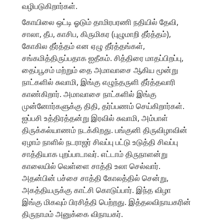
வழிபடுகிறார்கள்.
கோயிலை ஒட்டி ஓடும் தாமிரபரணி நதியில் தேவி,
சாலா, தீப, காசிப, கிருமிகர (புழுமாறி தீர்த்தம்),
கோகில தீர்த்தம் என ஏழு தீர்த்தங்கள்,
சங்கமித்திருப்பதாக ஐதீகம். சித்திரை மாதப்பிறப்பு,
தைப்பூசம் மற்றும் தை அமாவாசை ஆகிய மூன்று
நாட்களில் சுவாமி, இங்கு எழுந்தருளி தீர்த்தவாரி
காண்கிறார். அமாவாசை நாட்களில் இங்கு
முன்னோர்களுக்கு திதி, தர்ப்பணம் செய்கிறார்கள்.
ஐப்பசி உத்திரத்தன்று இரவில் சுவாமி, அம்பாள்
திருக்கல்யாணம் நடக்கிறது. பங்குனி திருவிழாவின்
ஏழாம் நாளில் நடராஜர் சிவப்பு பட்டு உடுத்தி சிவப்பு
சாத்தியாக புறப்பாடாவர். எட்டாம் திருநாளன்று
காலையில் வெள்ளை சாத்தி உலா செல்வார்.
அதன்பின் பச்சை சாத்தி கோலத்தில் சென்று,
அகத்தியருக்கு காட்சி கொடுப்பார். இந்த விழா
இங்கு மிகவும் பிரசித்தி பெற்றது. இத்தலவிநாயகரின்
திருநாமம் அனுக்கை விநாயகர்.