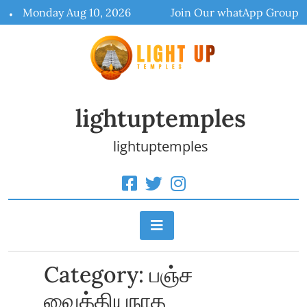
Skip
Monday Aug 10, 2026
Join Our whatApp Group
to
content
lightuptemples
lightuptemples
Category:
பஞ்ச
வைத்தியநாத