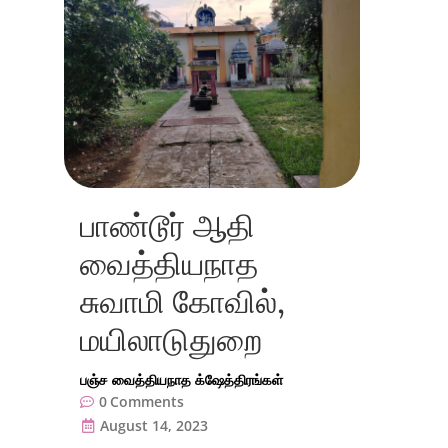
பாண்டூர் ஆதி
வைத்தியநாத
சுவாமி கோவில்,
மயிலாடுதுறை
பஞ்ச வைத்தியநாத க்ஷேத்திரங்கள்
0
Comments
August 14, 2023