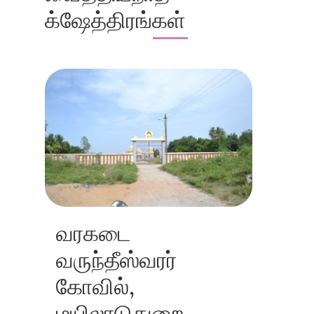
க்ஷேத்திரங்கள்
வரகடை
வருந்தீஸ்வரர்
கோவில்,
மயிலாடுதுறை