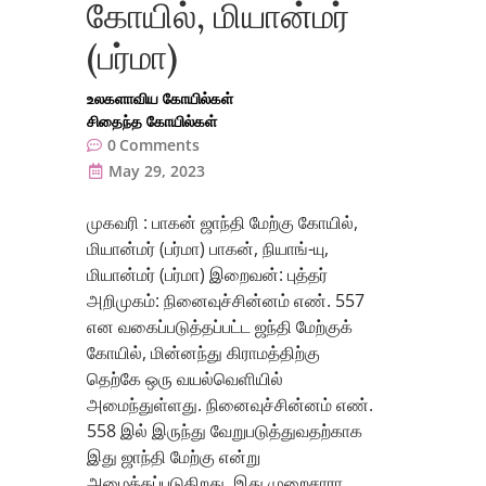
கோயில், மியான்மர்
(பர்மா)
உலகளாவிய கோயில்கள்
சிதைந்த கோயில்கள்
0
Comments
May 29, 2023
முகவரி : பாகன் ஜாந்தி மேற்கு கோயில்,
மியான்மர் (பர்மா) பாகன், நியாங்-யு,
மியான்மர் (பர்மா) இறைவன்: புத்தர்
அறிமுகம்: நினைவுச்சின்னம் எண். 557
என வகைப்படுத்தப்பட்ட ஜந்தி மேற்குக்
கோயில், மின்னந்து கிராமத்திற்கு
தெற்கே ஒரு வயல்வெளியில்
அமைந்துள்ளது. நினைவுச்சின்னம் எண்.
558 இல் இருந்து வேறுபடுத்துவதற்காக
இது ஜாந்தி மேற்கு என்று
அழைக்கப்படுகிறது, இது முறைசாரா