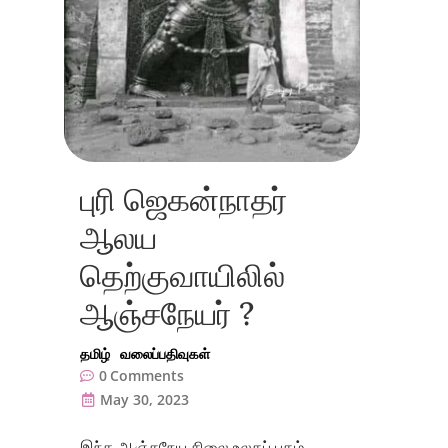
புரி ஜெகன்நாதர்
ஆலய
தெற்குவாயிலில்
ஆஞ்சநேயர் ?
தமிழ்
வலைப்பதிவுகள்
0
Comments
May 30, 2023
இந்த ஆஞ்சநேய சிலை உலகப் புகழ்