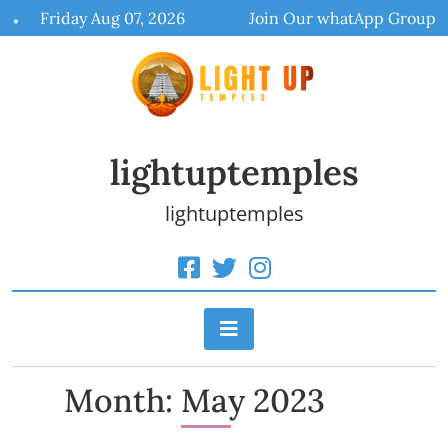
Skip
Friday Aug 07, 2026
Join Our whatApp Group
to
content
lightuptemples
lightuptemples
Month:
May 2023