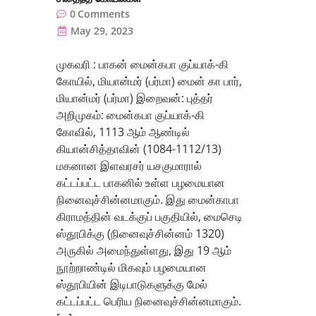
0
Comments
May 29, 2023
முகவரி : பாகன் மைன்கபா குப்யாக்-கி
கோயில், மியான்மர் (பர்மா) மைன் கா பார்,
மியான்மர் (பர்மா) இறைவன்: புத்தர்
அறிமுகம்: மைன்கபா குப்யாக்-கி
கோவில், 1113 ஆம் ஆண்டில்
கியான்சித்தாவின் (1084-1112/13)
மகனான இளவரசர் யசகுமாரால்
கட்டப்பட்ட பாகனில் உள்ள பழமையான
நினைவுச்சின்னமாகும். இது மைன்காபா
கிராமத்தின் வடக்குப் பகுதியில், மைசெடி
ஸ்தூபிக்கு (நினைவுச்சின்னம் 1320)
அருகில் அமைந்துள்ளது, இது 19 ஆம்
நூற்றாண்டில் மிகவும் பழமையான
ஸ்தூபியின் இடிபாடுகளுக்கு மேல்
கட்டப்பட்ட பெரிய நினைவுச்சின்னமாகும்.