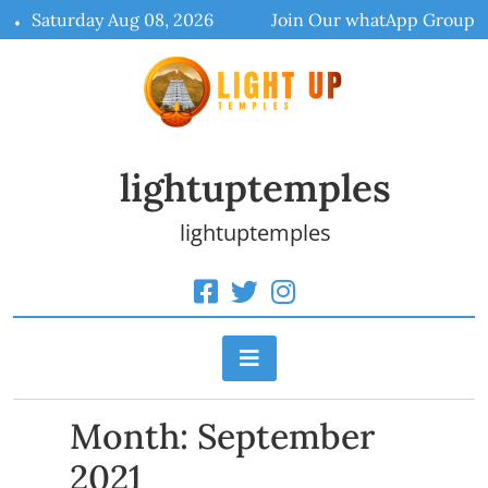
Skip
Saturday Aug 08, 2026
Join Our whatApp Group
to
content
lightuptemples
lightuptemples
Month:
September
2021