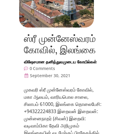
ஸ்ரீ முன்னேஸ்வரம்
கோவில், இலங்கை
விஷேசமான தனித்துவமுடைய கோயில்கள்
0
Comments
September 30, 2021
முகவரி ஸ்ரீ முன்னேஸ்வரம் கோவில்,
மகா ஆலயம், வாரியபொல சாலை,
சிலாபம் 61000, இலங்கை தொலைபேசி:
+94322224833 இறைவன் இறைவன்:
முன்னைநாதர் (சிவன்) இறைவி:
வடிவாம்பிகா தேவி அறிமுகம்
இலங்கையின் வடமேற்குப் பிரதேசத்தில்