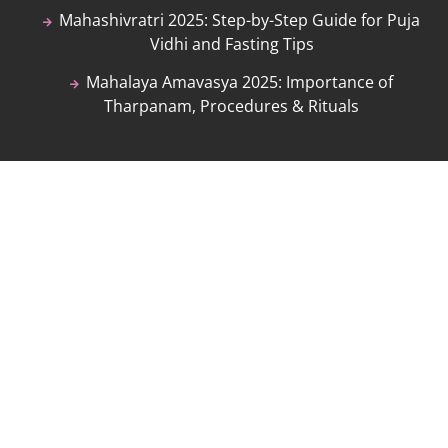
Mahashivratri 2025: Step-by-Step Guide for Puja
Vidhi and Fasting Tips
Mahalaya Amavasya 2025: Importance of
Tharpanam, Procedures & Rituals
Follow Me
Facebook
Twitter
Instagram
Technical Support
support@lightuptemples.com
Affiliation with