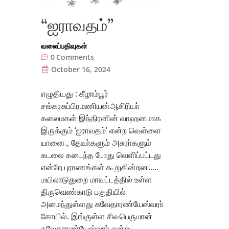
“ஐராவதம்”
வலைப்பதிவுகள்
0
Comments
October 16, 2024
எழுதியது : கீழாம்பூர்
சங்கரசுப்பிரமணியன்ஆசிரியா்
கலைமகள் இந்திரனின் வாஹனமாக
இருக்கும் ‘ஐராவதம்’ என்ற வெள்ளை
யானை., தேவா்களும் அசுரா்களும்
கடலை கடைந்த போது வெளிப்பட்டது
என்றே புராணங்கள் கூறுகின்றன…..
மயிலாடுதுறை மாவட்டத்தில் உள்ள
திருவெண்காடு பகுதியில்
அமைந்துள்ளது சுவேதாரண்யேஸ்வரா்
கோயில். இங்குள்ள சிவபெருமான்
சுவேதாரண்யேஸ்வரா் என்று