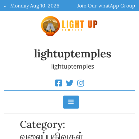
Skip
Monday Aug 10, 2026
Join Our whatApp Group
to
content
lightuptemples
lightuptemples
Category:
வலைப்பதிவுகள்