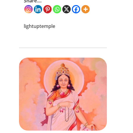
Share....
lightuptemple