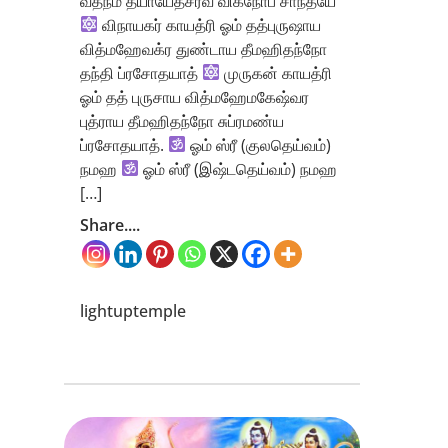
வதநம் த்யாயேத்சர்வ விக்நோப சாந்தயே
விநாயகர் காயத்ரி ஓம் தத்புருஷாய
வித்மஹேவக்ர துண்டாய தீமஹிதந்நோ
தந்தி ப்ரசோதயாத்
முருகன் காயத்ரி
ஓம் தத் புருசாய வித்மஹேமகேஷ்வர
புத்ராய தீமஹிதந்நோ சுப்ரமண்ய
ப்ரசோதயாத்.
ஓம் ஸ்ரீ (குலதெய்வம்)
நமஹ
ஓம் ஸ்ரீ (இஷ்டதெய்வம்) நமஹ
[…]
Share....
lightuptemple