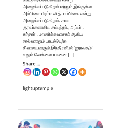
அழைக்கப்படுகிறாா் மற்றும் இங்குள்ள
அம்பிகை பிரம்ம வித்யாம்பிகை என்று
அழைக்கப்படுகிறாா். சமய
குரவா்களாகிய சம்பந்தா்., அப்பா்.,
சுந்தரா்., மாணிக்கவாசகா் ஆகிய
நால்வராலும் பாடல்பெற்ற
சிவாலயமாகும்.இந்திரனின் ‘ஐராவதம்’
எனும் வெள்ளை யானை […]
Share....
lightuptemple