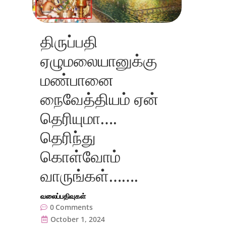
திருப்பதி
ஏழுமலையானுக்கு
மண்பானை
நைவேத்தியம் ஏன்
தெரியுமா….
தெரிந்து
கொள்வோம்
வாருங்கள்…….
வலைப்பதிவுகள்
0
Comments
October 1, 2024