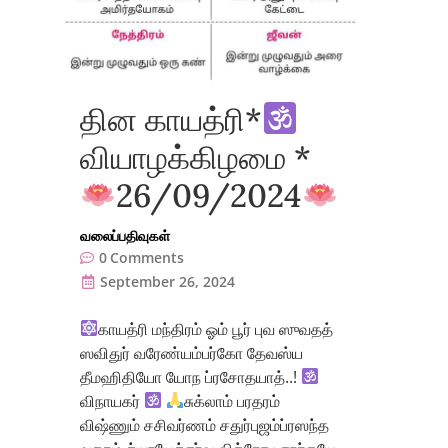
தின காயத்ரி*
வியாழக்கிழமை *
26/09/2024
வலைப்பதிவுகள்
0
Comments
September 26, 2024
காயத்ரி மந்திரம் ஓம் பூர் புவ ஸுவதத்
ஸவிதுர் வரேண்யம்பர்கோ தேவஸ்ய
தீமஹிதியோ யோந ப்ரசோதயாத்..!
விநாயகர்
சுக்லாம் பரதரம்
விஷ்ணும் சசிவர்ணம் சதுர்புஜம்ப்ரஸந்த