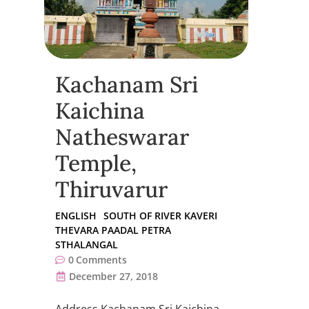
Kachanam Sri
Kaichina
Natheswarar
Temple,
Thiruvarur
ENGLISH
SOUTH OF RIVER KAVERI
THEVARA PAADAL PETRA
STHALANGAL
0
Comments
December 27, 2018
Address Kachanam Sri Kaichina