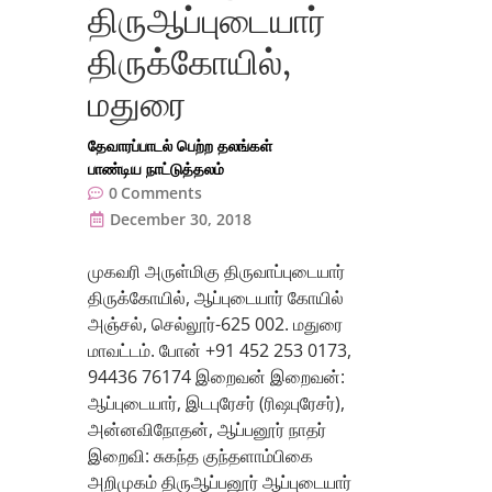
திருஆப்புடையார்
திருக்கோயில்,
மதுரை
தேவாரப்பாடல் பெற்ற தலங்கள்
பாண்டிய நாட்டுத்தலம்
0
Comments
December 30, 2018
முகவரி அருள்மிகு திருவாப்புடையார்
திருக்கோயில், ஆப்புடையார் கோயில்
அஞ்சல், செல்லூர்-625 002. மதுரை
மாவட்டம். போன் +91 452 253 0173,
94436 76174 இறைவன் இறைவன்:
ஆப்புடையார், இடபுரேசர் (ரிஷபுரேசர்),
அன்னவிநோதன், ஆப்பனூர் நாதர்
இறைவி: சுகந்த குந்தளாம்பிகை
அறிமுகம் திருஆப்பனூர் ஆப்புடையார்