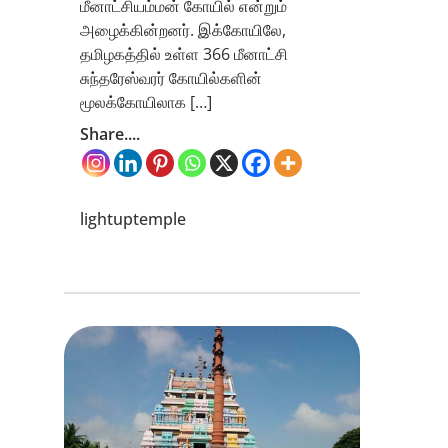
மீனாட்சியம்மன் கோயில் என்றும்
அழைக்கின்றனர். இக்கோயிலே,
தமிழகத்தில் உள்ள 366 மீனாட்சி
சுந்தரேஸ்வரர் கோயில்களின்
மூலக்கோயிலாக […]
Share....
lightuptemple