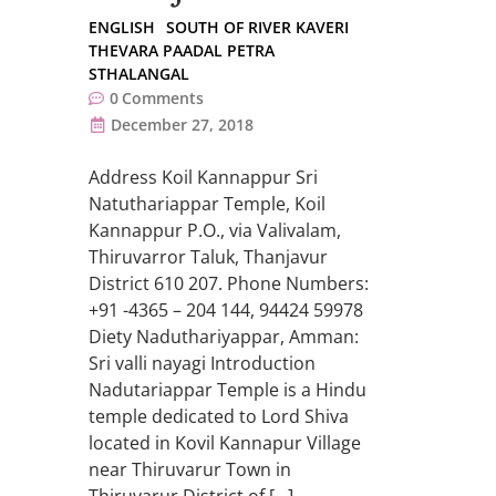
ENGLISH
SOUTH OF RIVER KAVERI
THEVARA PAADAL PETRA
STHALANGAL
0
Comments
December 27, 2018
Address Koil Kannappur Sri
Natuthariappar Temple, Koil
Kannappur P.O., via Valivalam,
Thiruvarror Taluk, Thanjavur
District 610 207. Phone Numbers:
+91 -4365 – 204 144, 94424 59978
Diety Naduthariyappar, Amman:
Sri valli nayagi Introduction
Nadutariappar Temple is a Hindu
temple dedicated to Lord Shiva
located in Kovil Kannapur Village
near Thiruvarur Town in