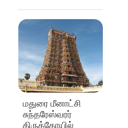
மதுரை மீனாட்சி
சுந்தரேஸ்வரர்
திருக்கோயில்