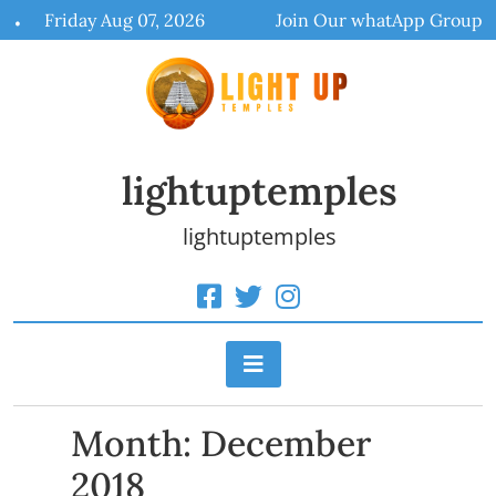
Skip
Friday Aug 07, 2026
Join Our whatApp Group
to
content
lightuptemples
lightuptemples
Month:
December
2018