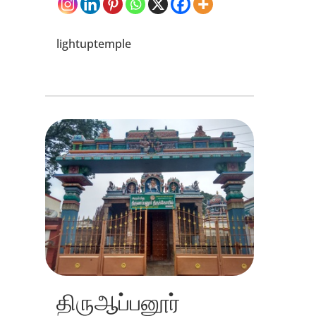
lightuptemple
திருஆப்பனூர்