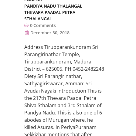
PANDIYA NADU THALANGAL
THEVARA PAADAL PETRA
STHALANGAL
0
Comments
December 30, 2018
Address Tirupparankundram Sri
Parangirinathar Temple,
Tirupparankundram, Madurai
District – 625005, PH:0452-2482248
Diety Sri Parangirinathar,
Sathyagiriswarar, Amman: Sri
Avudai Nayaki Introduction This is
the 217th Thevara Paadal Petra
Shiva Sthalam and 3rd Sthalam of
Pandya Nadu. This is also one of 6
abodes of Murugan where, he
killed Asuras. In PeriyaPuranam
Sekkizhar mentions that after