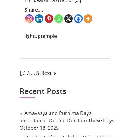
Thiruvarur District of […]
Share....
lightuptemple
1
2
3
…
8
Next »
Recent Posts
Amavasya and Purnima Days
Importance: Do and Don’t on These Days
October 18, 2025