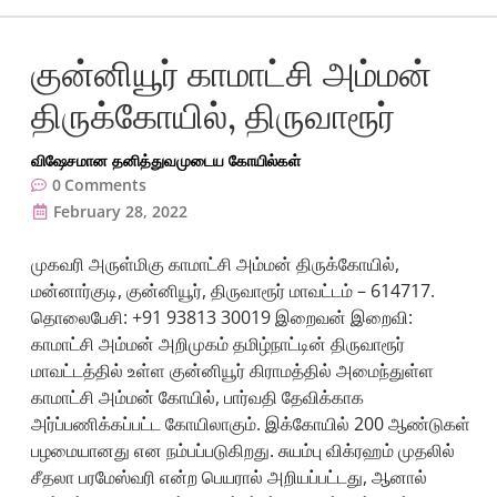
குன்னியூர் காமாட்சி அம்மன்
திருக்கோயில், திருவாரூர்
விஷேசமான தனித்துவமுடைய கோயில்கள்
0
Comments
February 28, 2022
முகவரி அருள்மிகு காமாட்சி அம்மன் திருக்கோயில்,
மன்னார்குடி, குன்னியூர், திருவாரூர் மாவட்டம் – 614717.
தொலைபேசி: +91 93813 30019 இறைவன் இறைவி:
காமாட்சி அம்மன் அறிமுகம் தமிழ்நாட்டின் திருவாரூர்
மாவட்டத்தில் உள்ள குன்னியூர் கிராமத்தில் அமைந்துள்ள
காமாட்சி அம்மன் கோயில், பார்வதி தேவிக்காக
அர்ப்பணிக்கப்பட்ட கோயிலாகும். இக்கோயில் 200 ஆண்டுகள்
பழமையானது என நம்பப்படுகிறது. சுயம்பு விக்ரஹம் முதலில்
சீதலா பரமேஸ்வரி என்ற பெயரால் அறியப்பட்டது, ஆனால்