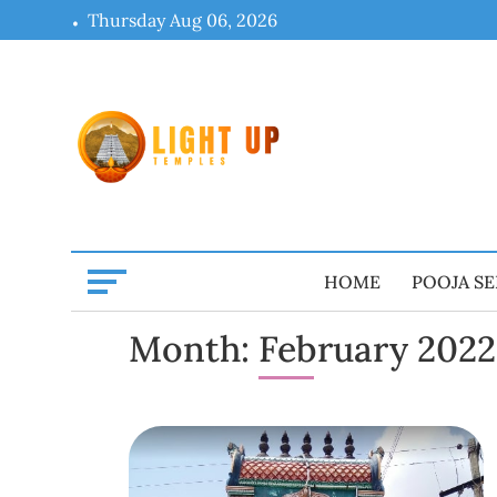
Skip
Thursday Aug 06, 2026
to
content
HOME
POOJA SE
Month:
February 2022