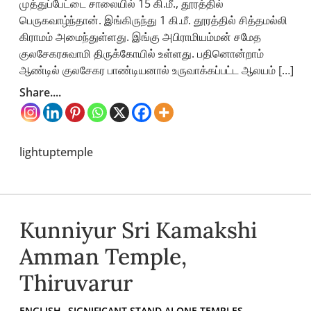
முத்துப்பேட்டை சாலையில் 15 கி.மீ., தூரத்தில்
பெருகவாழ்ந்தான். இங்கிருந்து 1 கி.மீ. தூரத்தில் சித்தமல்லி
கிராமம் அமைந்துள்ளது. இங்கு அபிராமியம்மன் சமேத
குலசேகரசுவாமி திருக்கோயில் உள்ளது. பதினொன்றாம்
ஆண்டில் குலசேகர பாண்டியனால் உருவாக்கப்பட்ட ஆலயம் […]
Share....
lightuptemple
Kunniyur Sri Kamakshi
Amman Temple,
Thiruvarur
ENGLISH
SIGNIFICANT STAND ALONE TEMPLES