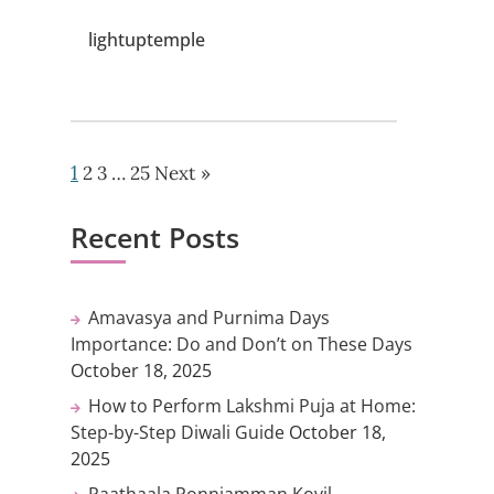
lightuptemple
1
2
3
…
25
Next »
Recent Posts
Amavasya and Purnima Days
Importance: Do and Don’t on These Days
October 18, 2025
How to Perform Lakshmi Puja at Home:
Step-by-Step Diwali Guide
October 18,
2025
Paathaala Ponniamman Kovil