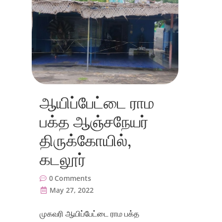
ஆயிப்பேட்டை ராம
பக்த ஆஞ்சநேயர்
திருக்கோயில்,
கடலூர்
0
Comments
May 27, 2022
முகவரி ஆயிப்பேட்டை ராம பக்த