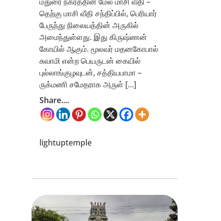
மதுரை நகரத்தின் மேல மாசி வீதி –
தெற்கு மாசி வீதி சந்திப்பில், பெரியார்
பேருந்து நிலையத்தின் அருகில்
அமைந்துள்ளது. இது கிருஷ்ணன்
கோயில் ஆகும். மூலவர் மதனகோபால்
சுவாமி என்ற பெயருடன் கையில்
புல்லாங்குழவுடன், சத்தியபாமா –
ருக்மணி சமேதராக அருள் […]
Share....
lightuptemple