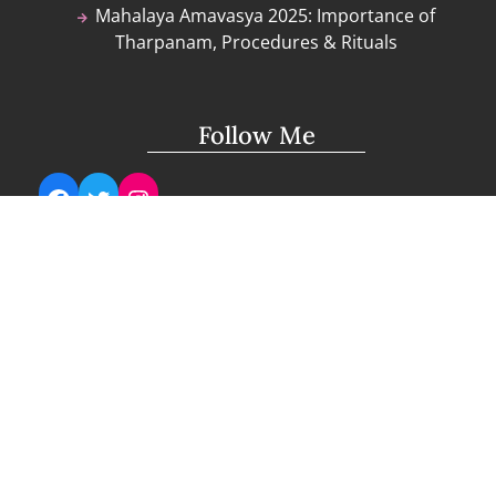
Mahalaya Amavasya 2025: Importance of
Tharpanam, Procedures & Rituals
Follow Me
Facebook
Twitter
Instagram
Technical Support
support@lightuptemples.com
Affiliation with
This site comes under the umbrella of Viswam
Global Solutions Private Ltd