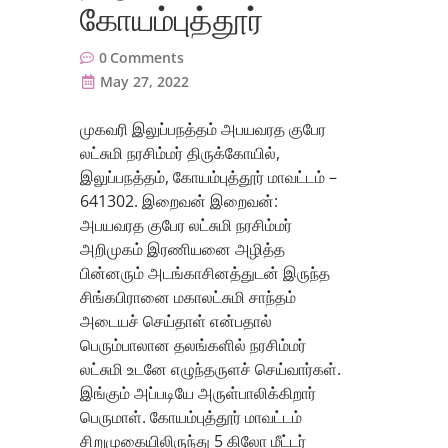
கோயம்புத்தூர்
0
Comments
May 27, 2022
முகவரி இலுப்பநத்தம் அபயவரத குபேர
லட்சுமி நரசிம்மர் திருக்கோயில்,
இலுப்பநத்தம், கோயம்புத்தூர் மாவட்டம் –
641302. இறைவன் இறைவன்:
அபயவரத குபேர லட்சுமி நரசிம்மர்
அறிமுகம் இரணியனை அழித்த
பின்னரும் அடங்காசினத்துடன் இருந்த
சிங்கபிரானை மகாலட்சுமி சாந்தம்
அடையச் செய்தாள் என்பதால்
பெரும்பாலான தலங்களில் நரசிம்மர்
லட்சுமி உடனே எழுந்தருளச் செய்வார்கள்.
இங்கும் அப்படியே அருள்பாலிக்கிறார்
பெருமாள். கோயம்புத்தூர் மாவட்டம்
சிறுமுகையிலிருந்து 5 கிலோ மீட்டர்