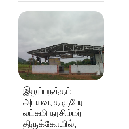
இலுப்பநத்தம்
அபயவரத குபேர
லட்சுமி நரசிம்மர்
திருக்கோயில்,