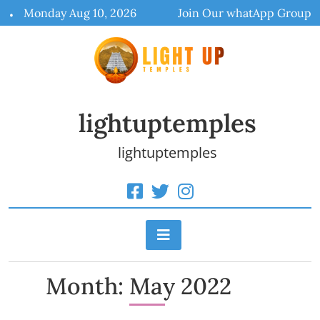
Skip
Monday Aug 10, 2026
Join Our whatApp Group
to
content
lightuptemples
lightuptemples
Month:
May 2022