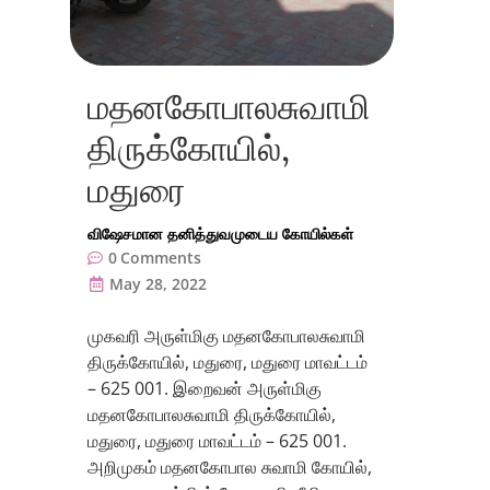
மதனகோபாலசுவாமி
திருக்கோயில்,
மதுரை
விஷேசமான தனித்துவமுடைய கோயில்கள்
0
Comments
May 28, 2022
முகவரி அருள்மிகு மதனகோபாலசுவாமி
திருக்கோயில், மதுரை, மதுரை மாவட்டம்
– 625 001. இறைவன் அருள்மிகு
மதனகோபாலசுவாமி திருக்கோயில்,
மதுரை, மதுரை மாவட்டம் – 625 001.
அறிமுகம் மதனகோபால சுவாமி கோயில்,