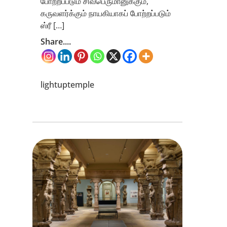
போற்றப்படும் சிவபெருமானுக்கும்,
கருவளர்க்கும் நாயகியாகப் போற்றப்படும்
ஸ்ரீ […]
Share....
lightuptemple