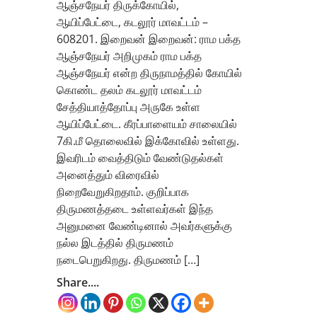
ஆஞ்சநேயர் திருக்கோயில்,
ஆயிப்பேட்டை, கடலூர் மாவட்டம் –
608201. இறைவன் இறைவன்: ராம பக்த
ஆஞ்சநேயர் அறிமுகம் ராம பக்த
ஆஞ்சநேயர் என்ற திருநாமத்தில் கோயில்
கொண்ட தலம் கடலூர் மாவட்டம்
சேத்தியாத்தோப்பு அருகே உள்ள
ஆயிப்பேட்டை. கீரப்பாளையம் சாலையில்
7கி.மீ தொலைவில் இக்கோவில் உள்ளது.
இவரிடம் வைத்திடும் வேண்டுதல்கள்
அனைத்தும் விரைவில்
நிறைவேறுகிறதாம். குறிப்பாக
திருமணத்தடை உள்ளவர்கள் இந்த
அனுமனை வேண்டினால் அவர்களுக்கு
நல்ல இடத்தில் திருமணம்
நடைபெறுகிறது. திருமணம் […]
Share....