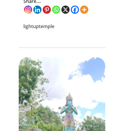
Share....
lightuptemple