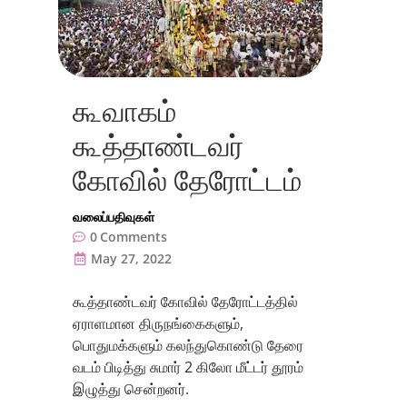
கூவாகம்
கூத்தாண்டவர்
கோவில் தேரோட்டம்
வலைப்பதிவுகள்
0
Comments
May 27, 2022
கூத்தாண்டவர் கோவில் தேரோட்டத்தில்
ஏராளமான திருநங்கைகளும்,
பொதுமக்களும் கலந்துகொண்டு தேரை
வடம் பிடித்து சுமார் 2 கிலோ மீட்டர் தூரம்
இழுத்து சென்றனர்.