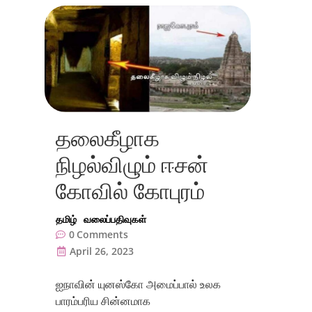
தலைகீழாக
நிழல்விழும் ஈசன்
கோவில் கோபுரம்
தமிழ்
வலைப்பதிவுகள்
0
Comments
April 26, 2023
ஐநாவின் யுனஸ்கோ அமைப்பால் உலக
பாரம்பரிய சின்னமாக