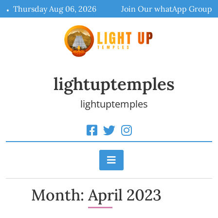
Skip
Thursday Aug 06, 2026
Join Our whatApp Group
to
content
lightuptemples
lightuptemples
Month:
April 2023