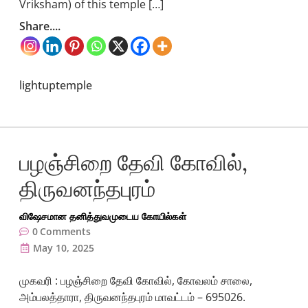
Vriksham) of this temple […]
Share....
lightuptemple
பழஞ்சிறை தேவி கோவில்,
திருவனந்தபுரம்
விஷேசமான தனித்துவமுடைய கோயில்கள்
0
Comments
May 10, 2025
முகவரி : பழஞ்சிறை தேவி கோவில், கோவலம் சாலை,
அம்பலத்தாரா, திருவனந்தபுரம் மாவட்டம் – 695026.