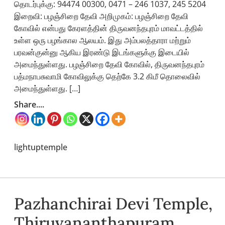
தொடர்புக்கு: 94474 00300, 0471 – 246 1037, 245 5204
இறைவி: பழஞ்சிறை தேவி அறிமுகம்: பழஞ்சிறை தேவி
கோவில் என்பது கேரளத்தின் திருவனந்தபுரம் மாவட்டத்தில்
உள்ள ஒரு பழங்கால ஆலயம். இது அம்பலத்தாரா மற்றும்
பரவன்குன்னு ஆகிய இரண்டு இடங்களுக்கு இடையில்
அமைந்துள்ளது. பழஞ்சிறை தேவி கோவில், திருவனந்தபுரம்
பத்மநாபசுவாமி கோவிலுக்கு தெற்கே 3.2 கிமீ தொலைவில்
அமைந்துள்ளது. […]
Share....
lightuptemple
Pazhanchirai Devi Temple,
Thiruvananthapuram