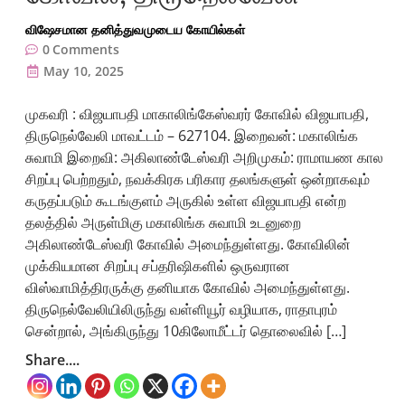
விஷேசமான தனித்துவமுடைய கோயில்கள்
0
Comments
May 10, 2025
முகவரி : விஜயாபதி மாகாலிங்கேஸ்வரர் கோவில் விஜயாபதி,
திருநெல்வேலி மாவட்டம் – 627104. இறைவன்: மகாலிங்க
சுவாமி இறைவி: அகிலாண்டேஸ்வரி அறிமுகம்: ராமாயண கால
சிறப்பு பெற்றதும், நவக்கிரக பரிகார தலங்களுள் ஒன்றாகவும்
கருதப்படும் கூடங்குளம் அருகில் உள்ள விஜயாபதி என்ற
தலத்தில் அருள்மிகு மகாலிங்க சுவாமி உடனுறை
அகிலாண்டேஸ்வரி கோவில் அமைந்துள்ளது. கோவிலின்
முக்கியமான சிறப்பு சப்தரிஷிகளில் ஒருவரான
விஸ்வாமித்திரருக்கு தனியாக கோவில் அமைந்துள்ளது.
திருநெல்வேலியிலிருந்து வள்ளியூர் வழியாக, ராதாபுரம்
சென்றால், அங்கிருந்து 10கிலோமீட்டர் தொலைவில் […]
Share....