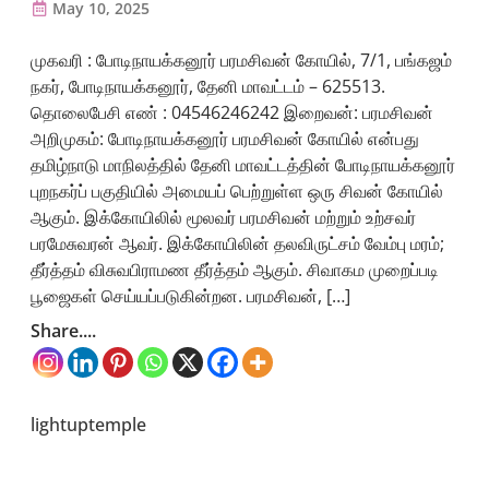
May 10, 2025
முகவரி : போடிநாயக்கனூர் பரமசிவன் கோயில், 7/1, பங்கஜம்
நகர், போடிநாயக்கனூர், தேனி மாவட்டம் – 625513.
தொலைபேசி எண் : 04546246242 இறைவன்: பரமசிவன்
அறிமுகம்: போடிநாயக்கனூர் பரமசிவன் கோயில் என்பது
தமிழ்நாடு மாநிலத்தில் தேனி மாவட்டத்தின் போடிநாயக்கனூர்
புறநகர்ப் பகுதியில் அமையப் பெற்றுள்ள ஒரு சிவன் கோயில்
ஆகும். இக்கோயிலில் மூலவர் பரமசிவன் மற்றும் உற்சவர்
பரமேசுவரன் ஆவர். இக்கோயிலின் தலவிருட்சம் வேம்பு மரம்;
தீர்த்தம் விசுவபிராமண தீர்த்தம் ஆகும். சிவாகம முறைப்படி
பூஜைகள் செய்யப்படுகின்றன. பரமசிவன், […]
Share....
lightuptemple