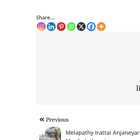
Share....
Post
Previous
navigation
Melapathy Irattai Anjaneya