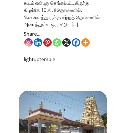
கூடம் என்பது செங்கல்பட்டிலிருந்து
கிழக்கே 10 கி.மீ தொலைவில்,
பி.வி.களத்தூருக்கு சற்றுத் தொலைவில்
அமைந்துள்ள ஒரு சிறிய […]
Share....
lightuptemple