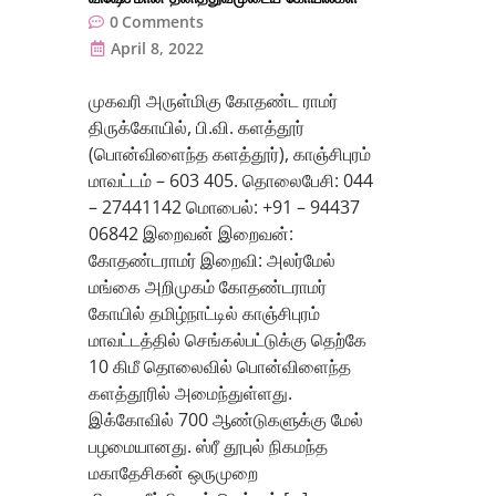
0
Comments
April 8, 2022
முகவரி அருள்மிகு கோதண்ட ராமர்
திருக்கோயில், பி.வி. களத்தூர்
(பொன்விளைந்த களத்தூர்), காஞ்சிபுரம்
மாவட்டம் – 603 405. தொலைபேசி: 044
– 27441142 மொபைல்: +91 – 94437
06842 இறைவன் இறைவன்:
கோதண்டராமர் இறைவி: அலர்மேல்
மங்கை அறிமுகம் கோதண்டராமர்
கோயில் தமிழ்நாட்டில் காஞ்சிபுரம்
மாவட்டத்தில் செங்கல்பட்டுக்கு தெற்கே
10 கிமீ தொலைவில் பொன்விளைந்த
களத்தூரில் அமைந்துள்ளது.
இக்கோவில் 700 ஆண்டுகளுக்கு மேல்
பழமையானது. ஸ்ரீ தூபுல் நிகமந்த
மகாதேசிகன் ஒருமுறை