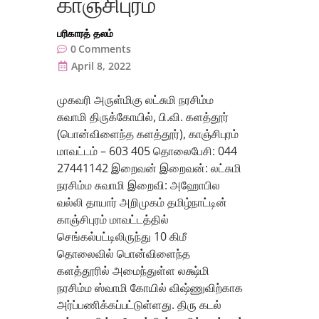
காஞ்சிபுரம்
பரிகாரத் தலம்
0
Comments
April 8, 2022
முகவரி அருள்மிகு லட்சுமி நரசிம்ம
சுவாமி திருக்கோயில், பி.வி. களத்தூர்
(பொன்விளைந்த களத்தூர்), காஞ்சிபுரம்
மாவட்டம் – 603 405 தொலைபேசி: 044
27441142 இறைவன் இறைவன்: லட்சுமி
நரசிம்ம சுவாமி இறைவி: அஹோபில
வல்லி தாயார் அறிமுகம் தமிழ்நாட்டின்
காஞ்சிபுரம் மாவட்டத்தில்
செங்கல்பட்டிலிருந்து 10 கிமீ
தொலைவில் பொன்விளைந்த
களத்தூரில் அமைந்துள்ள லக்ஷ்மி
நரசிம்ம ஸ்வாமி கோயில் விஷ்ணுவிற்காக
அர்ப்பணிக்கப்பட்டுள்ளது. திரு கடல்