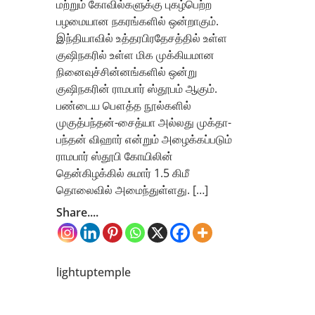
மற்றும் கோவில்களுக்கு புகழ்பெற்ற
பழமையான நகரங்களில் ஒன்றாகும்.
இந்தியாவில் உத்தரபிரதேசத்தில் உள்ள
குஷிநகரில் உள்ள மிக முக்கியமான
நினைவுச்சின்னங்களில் ஒன்று
குஷிநகரின் ராமபார் ஸ்தூபம் ஆகும்.
பண்டைய பௌத்த நூல்களில்
முகுத்பந்தன்-சைத்யா அல்லது முக்தா-
பந்தன் விஹார் என்றும் அழைக்கப்படும்
ராமபார் ஸ்தூபி கோயிலின்
தென்கிழக்கில் சுமார் 1.5 கிமீ
தொலைவில் அமைந்துள்ளது. […]
Share....
lightuptemple