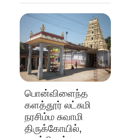
பொன்விளைந்த
களத்தூர் லட்சுமி
நரசிம்ம சுவாமி
திருக்கோயில்,