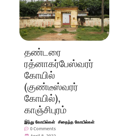
தண்டரை
ரத்னாகர்பேஸ்வரர்
கோயில்
(குண்டீஸ்வரர்
கோயில்),
காஞ்சிபுரம்
இந்து கோயில்கள்
சிதைந்த கோயில்கள்
0
Comments
April 8, 2022