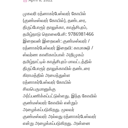
முகவரி ரத்னாகர்பேஸ்வரர் கோயில்
(குண்டீஸ்வரர் கோயில்), தண்டரை,
திருப்போரூர் தாலுக்கா, காஞ்சிபுரம்,
தமிழ்நாடு தொலைபேசி: 9786981466
இறைவன் இறைவன்: குண்டீஸ்வரர் /
ரத்னாகர்பேஸ்வரர் இறைவி: காமாக்ஷி /
ஸ்வர்ண காளிகாம்பாள் அறிமுகம்
தமிழ்நாட்டில் காஞ்சிபுரம் மாவட்டத்தில்
திருப்போரூர் தாலுக்காவில் தண்டரை
கிராமத்தில் அமைந்துள்ள
ரத்னாகர்பேஸ்வரர் கோயில்
சிவபெருமானுக்கு
அர்ப்பணிக்கப்பட்டுள்ளது. இந்த கோவில்
குண்டீஸ்வரர் கோவில் என்றும்
அழைக்கப்படுகிறது. மூலவர்
குண்டீஸ்வரர் அல்லது ரத்னாகர்பேஸ்வரர்
என்று அழைக்கப்படுகிறது. அன்னை