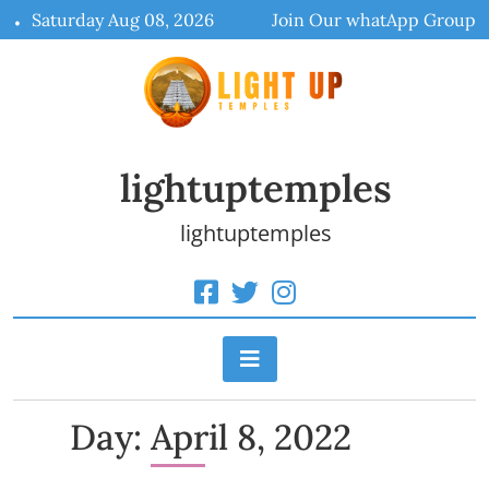
Skip
Saturday Aug 08, 2026
Join Our whatApp Group
to
content
lightuptemples
lightuptemples
Day:
April 8, 2022