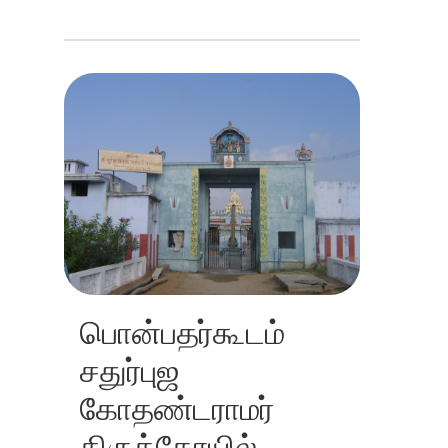
பொன்பதர்கூடம்
சதுர்புஜ
கோதண்டராமர்
திருக்கோயில்,