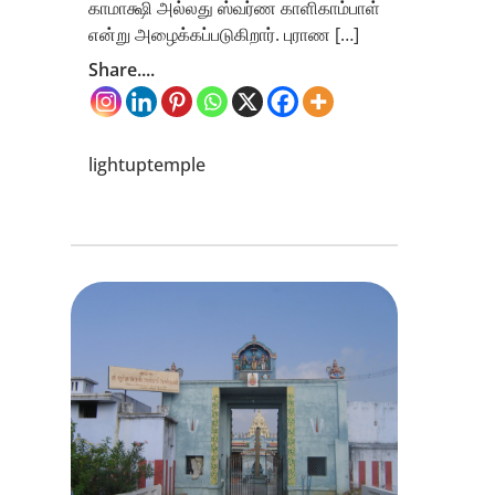
காமாக்ஷி அல்லது ஸ்வர்ண காளிகாம்பாள்
என்று அழைக்கப்படுகிறார். புராண […]
Share....
lightuptemple