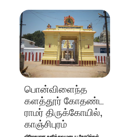
பொன்விளைந்த
களத்தூர் கோதண்ட
ராமர் திருக்கோயில்,
காஞ்சிபுரம்
விஷேசமான தனித்துவமுடைய கோயில்கள்