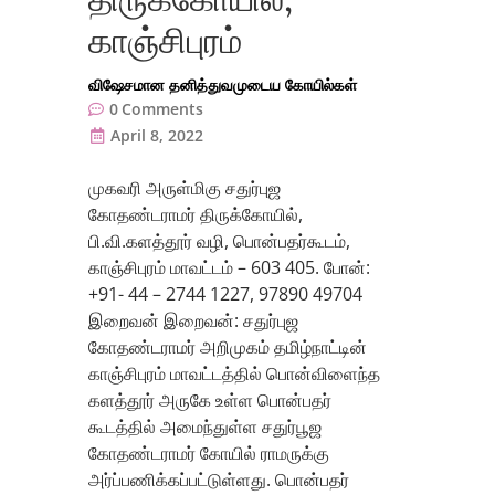
காஞ்சிபுரம்
விஷேசமான தனித்துவமுடைய கோயில்கள்
0
Comments
April 8, 2022
முகவரி அருள்மிகு சதுர்புஜ
கோதண்டராமர் திருக்கோயில்,
பி.வி.களத்தூர் வழி, பொன்பதர்கூடம்,
காஞ்சிபுரம் மாவட்டம் – 603 405. போன்:
+91- 44 – 2744 1227, 97890 49704
இறைவன் இறைவன்: சதுர்புஜ
கோதண்டராமர் அறிமுகம் தமிழ்நாட்டின்
காஞ்சிபுரம் மாவட்டத்தில் பொன்விளைந்த
களத்தூர் அருகே உள்ள பொன்பதர்
கூடத்தில் அமைந்துள்ள சதுர்பூஜ
கோதண்டராமர் கோயில் ராமருக்கு
அர்ப்பணிக்கப்பட்டுள்ளது. பொன்பதர்