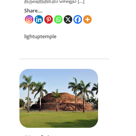
திருவஹீந்திரபுரம் செல்லும் […]
Share....
lightuptemple