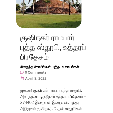
குஷிநகர் ராமபார்
புத்த ஸ்தூபி, உத்தரப்
பிரதேசம்
சிதைந்த கோயில்கள்
புத்த மடாலயங்கள்
0
Comments
April 8, 2022
முகவரி குஷிநகர் ராமபார் புத்த ஸ்தூபி,
அன்ருத்வா, குஷிநகர் உத்தரப் பிரதேசம் –
274402 இறைவன் இறைவன்: புத்தர்
அறிமுகம் குஷிநகர், அதன் ஸ்தூபிகள்