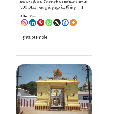
மல்லை திவ்ய தேசத்தின் நரசிம்ம உற்சவர்
900 ஆண்டுகளுக்கு முன்பு இங்கு […]
Share....
lightuptemple