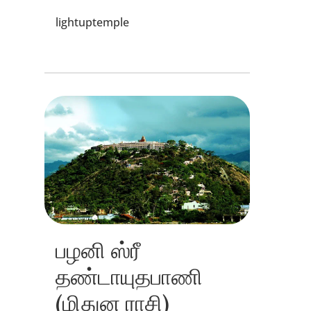
lightuptemple
பழனி ஸ்ரீ
தண்டாயுதபாணி
(மிதுன ராசி)