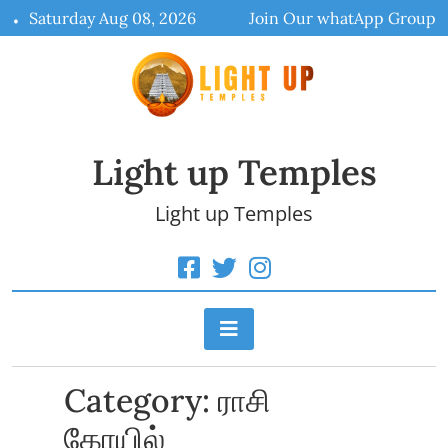
Skip
Saturday Aug 08, 2026
Join Our whatApp Group
to
content
Light up Temples
Light up Temples
Category:
ராசி
கோயில்