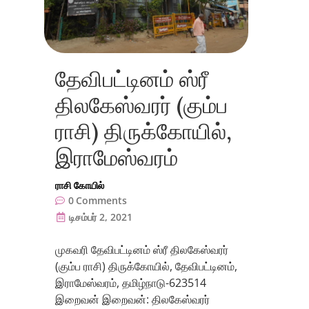
தேவிபட்டினம் ஸ்ரீ
திலகேஸ்வரர் (கும்ப
ராசி) திருக்கோயில்,
இராமேஸ்வரம்
ராசி கோயில்
0
Comments
டிசம்பர் 2, 2021
முகவரி தேவிபட்டினம் ஸ்ரீ திலகேஸ்வரர்
(கும்ப ராசி) திருக்கோயில், தேவிபட்டினம்,
இராமேஸ்வரம், தமிழ்நாடு-623514
இறைவன் இறைவன்: திலகேஸ்வரர்