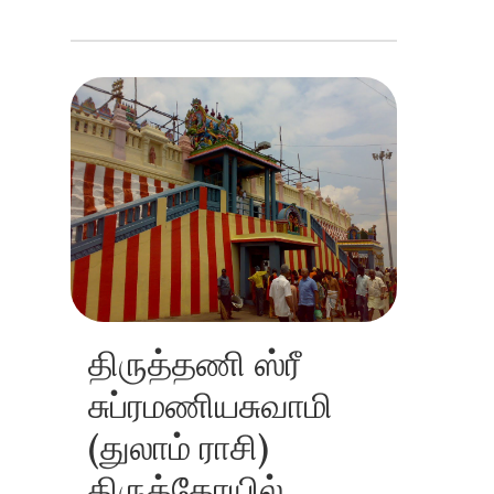
திருத்தணி ஸ்ரீ
சுப்ரமணியசுவாமி
(துலாம் ராசி)
திருக்கோயில்,