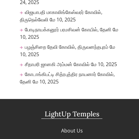
24, 2025
விஜயாபதி மாகாலிங்கேஸ்வரர் கோவில்,
திருநெல்வேலி
மே 10, 2025
போடிநாயக்கனூர் பரமசிவன் கோயில், தேனி
மே
10, 2025
பழஞ்சிறை தேவி கோவில், திருவனந்தபுரம்
மே
10, 2025
சீதாமரி ஜானகி அம்மன் கோவில்
மே 10, 2025
கோடாங்கிபட்டி சித்ரபுத்திர நாயனார் கோவில்,
தேனி
மே 10, 2025
LightUp Temples
About Us