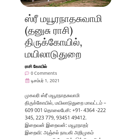
ஸ்ரீ மயூரநாதசுவாமி
(தனுசு ராசி)
திருக்கோயில்,
மயிலாடுதுறை
ராசி கோயில்
0
Comments
டிசம்பர் 1, 2021
முகவரி ஸ்ரீ மயூரநாதசுவாமி
திருக்கோயில், மயிலாடுதுறை மாவட்டம் –
609 001 தொலைபேசி: +91- 4364 -222
345, 223 779, 93451 49412.
இறைவன் இறைவன்: மயூரநாதர்
இறைவி: அஞ்சல் நாயகி அறிமுகம்