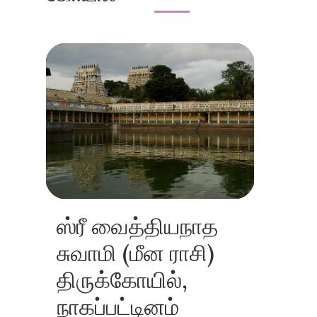
ஸ்ரீ வைத்தியநாத
சுவாமி (மீன ராசி)
திருக்கோயில்,
நாகப்பட்டினம்