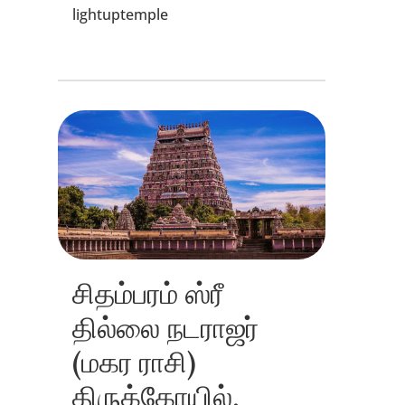
lightuptemple
சிதம்பரம் ஸ்ரீ
தில்லை நடராஜர்
(மகர ராசி)
திருக்கோயில்,