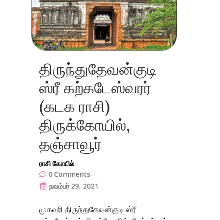
திருந்துதேவன்குடி
ஸ்ரீ கற்கடேஸ்வரர்
(கடக ராசி)
திருக்கோயில்,
தஞ்சாவூர்
ராசி கோயில்
0
Comments
நவம்பர் 29, 2021
முகவரி திருந்துதேவன்குடி ஸ்ரீ