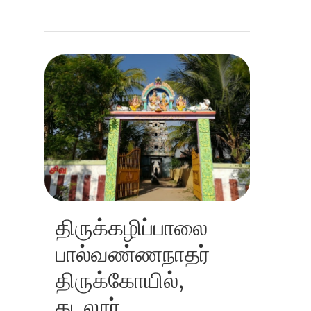
திருக்கழிப்பாலை
பால்வண்ணநாதர்
திருக்கோயில்,
கடலூர்