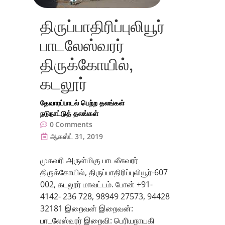
திருப்பாதிரிப்புலியூர்
பாடலேஸ்வரர்
திருக்கோயில்,
கடலூர்
தேவாரப்பாடல் பெற்ற தலங்கள்
நடுநாட்டுத் தலங்கள்
0
Comments
ஆகஸ்ட் 31, 2019
முகவரி அருள்மிகு பாடலீசுவரர்
திருக்கோயில், திருப்பாதிரிப்புலியூர்-607
002, கடலூர் மாவட்டம். போன் +91-
4142- 236 728, 98949 27573, 94428
32181 இறைவன் இறைவன்:
பாடலேஸ்வரர் இறைவி: பெரியநாயகி