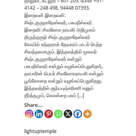
தாலுகா, கடலூர் – 607 205. போன் +91-
4142 – 248 498, 94448 07393.
இறைவன் இறைவன்:
சிஷ்டகுருநாதேஸ்வரர், பசுபதீஸ்வரர்
இறைவி: சிவலோக நாயகி அறிமுகம்
திருத்தளூர் சிஷ்டகுருநாதேஸ்வரர்
கோயில் சுந்தரரால் தேவாரம் பாடல் பெற்ற
சிவத்தலமாகும். இத்தலத்தில் மூலவர்
சிஷ்டகுருநாதேஸ்வரர் என்றும்
பசுபதீஸ்வரர் என்றும் வழங்கப்பெறுகிறார்,
தாயாரின் பெயர் சிவலோகநாயகி என்றும்
பூங்கோதை என்றும் வழங்கப்பெறுகிறது.
இத்தலத்தில் சூர்யபுஷ்கரிணி எனும்
தீர்த்தமும், கொன்றை மரம் […]
Share....
lightuptemple