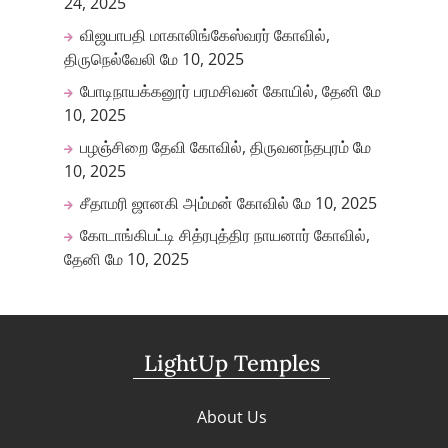
24, 2025
விஜயாபதி மாகாலிங்கேஸ்வரர் கோவில்,
திருநெல்வேலி
மே 10, 2025
போடிநாயக்கனூர் பரமசிவன் கோயில், தேனி
மே
10, 2025
பழஞ்சிறை தேவி கோவில், திருவனந்தபுரம்
மே
10, 2025
சீதாமரி ஜானகி அம்மன் கோவில்
மே 10, 2025
கோடாங்கிபட்டி சித்ரபுத்திர நாயனார் கோவில்,
தேனி
மே 10, 2025
LightUp Temples
About Us