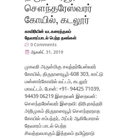
சௌந்தரேஸ்வரர்
கோயில், கடலூர்
காவிரியின் வடகரைத்தலம்
தேவாரப்பாடல் பெற்ற தலங்கள்
0
Comments
ஆகஸ்ட் 31, 2019
முகவரி அருள்மிகு சவுந்தர்யேஸ்வரர்
கோயில், திருநாரையூர்-608 303, காட்டு
மன்னார்கோவில் வட்டம், கடலூர்
மாவட்டம். போன்: +91- 94425 71039,
94439 06219 இறைவன் இறைவன்:
சௌந்தரேஸ்வரர் இறைவி: திரிபுரசுந்தரி
அறிமுகம் திருநாரையூர் சௌந்தரநாத
கோயில் சம்பந்தர், அப்பர் ஆகியோரால்
தேவாரம் பாடல் பெற்ற
சிவத்தலமாகும்.இத்தலம் தமிழ்நாடு