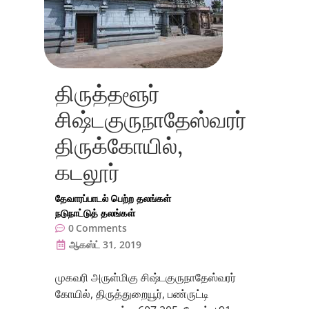
திருத்தளூர்
சிஷ்டகுருநாதேஸ்வரர்
திருக்கோயில்,
கடலூர்
தேவாரப்பாடல் பெற்ற தலங்கள்
நடுநாட்டுத் தலங்கள்
0
Comments
ஆகஸ்ட் 31, 2019
முகவரி அருள்மிகு சிஷ்டகுருநாதேஸ்வரர்
கோயில், திருத்துறையூர், பண்ருட்டி