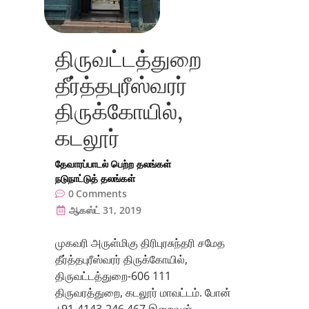
திருவட்டத்துறை
தீர்த்தபுரீஸ்வரர்
திருக்கோயில்,
கடலூர்
தேவாரப்பாடல் பெற்ற தலங்கள்
நடுநாட்டுத் தலங்கள்
0
Comments
ஆகஸ்ட் 31, 2019
முகவரி அருள்மிகு திரிபுரசுந்தரி சமேத
தீர்த்தபுரீஸ்வரர் திருக்கோயில்,
திருவட்டத்துறை-606 111
திருவரத்துறை, கடலூர் மாவட்டம். போன்
+91-4143-246 467 இறைவன்