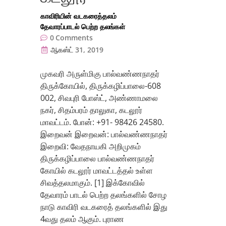
காவிரியின் வடகரைத்தலம்
தேவாரப்பாடல் பெற்ற தலங்கள்
0
Comments
ஆகஸ்ட் 31, 2019
முகவரி அருள்மிகு பால்வண்ணநாதர்
திருக்கோயில், திருக்கழிப்பாலை-608
002, சிவபுரி போஸ்ட், அண்ணாமலை
நகர், சிதம்பரம் தாலுகா, கடலூர்
மாவட்டம். போன்: +91- 98426 24580.
இறைவன் இறைவன்: பால்வண்ணநாதர்
இறைவி: வேதநாயகி அறிமுகம்
திருக்கழிப்பாலை பால்வண்ணநாதர்
கோயில் கடலூர் மாவட்டத்தல் உள்ள
சிவத்தலமாகும். [1] இக்கோவில்
தேவாரம் பாடல் பெற்ற தலங்களில் சோழ
நாடு காவிரி வடகரைத் தலங்களில் இது
4வது தலம் ஆகும். புராண