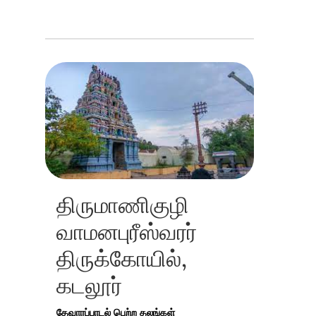
திருமாணிகுழி
வாமனபுரீஸ்வரர்
திருக்கோயில்,
கடலூர்
தேவாரப்பாடல் பெற்ற தலங்கள்