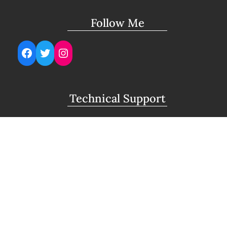
Follow Me
Facebook
Twitter
Instagram
Technical Support
support@lightuptemples.com
Affiliation with
This site comes under the umbrella of Viswam
Global Solutions Private Ltd