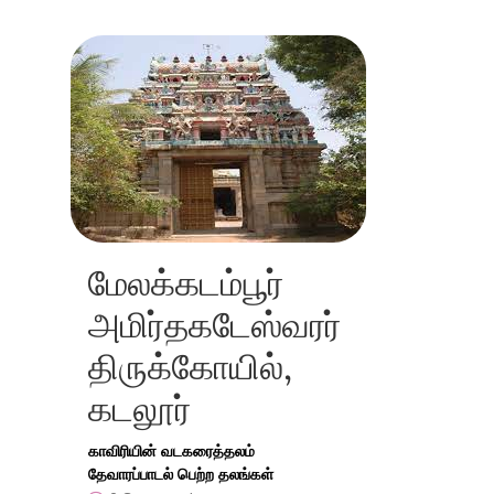
மேலக்கடம்பூர்
அமிர்தகடேஸ்வரர்
திருக்கோயில்,
கடலூர்
காவிரியின் வடகரைத்தலம்
தேவாரப்பாடல் பெற்ற தலங்கள்