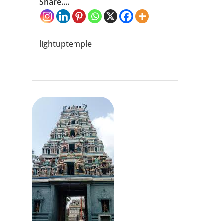
Share....
lightuptemple