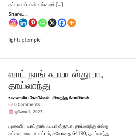
கட்டமைப்புகள் எல்லைச் […]
Share....
lightuptemple
வாட் நாங் ஃபயா ஸ்தூபா,
தாய்லாந்து
உலகளாவிய கோயில்கள்
சிதைந்த கோயில்கள்
0
Comments
ஜூலை 1, 2023
முகவரி : வாட் நாங் ஃபயா ஸ்தூபா, தாய்லாந்து எஸ்ஐ
சட்சனாலை மாவட்டம், சுகோதை 64190, தாய்லாந்து