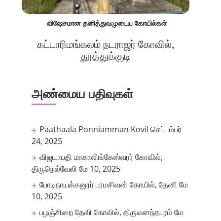
விஷேசமான தனித்துவமுடைய கோயில்கள்
கட்டாரிமங்கலம் நடராஜர் கோவில்,
தூத்துக்குடி
அண்மைய பதிவுகள்
Paathaala Ponniamman Kovil
செப்டம்பர்
24, 2025
விஜயாபதி மாகாலிங்கேஸ்வரர் கோவில்,
திருநெல்வேலி
மே 10, 2025
போடிநாயக்கனூர் பரமசிவன் கோயில், தேனி
மே
10, 2025
பழஞ்சிறை தேவி கோவில், திருவனந்தபுரம்
மே