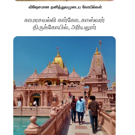
விஷேசமான தனித்துவமுடைய கோயில்கள்
காமரசவல்லி கார்கோடகஈஸ்வரர்
திருக்கோயில், அரியலுார்