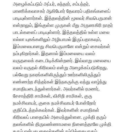
அழைக்கப்படும் அப்பர், சுந்தரர், சம்பந்தர்,
மாணிக்கவாசகர் ஆகியோர் தேவாரம் பதிகங்களைப்
பாடியுள்ளார்கள். இத்தலத்தின் மூலவர் சிவபெருமான்
என்றாலும், இங்குள்ள முருகன் மீது அருணகிரி நாதர்
பாடல்களைப் பாடியுள்ளார். இத்தலத்தில் உள்ள மலை
எல்லா யுகங்களிலும் அழியாமல் இருப்பதாகவும்,
இம்மலையானது சிவபெருமானே என்றும் சைவர்கள்
நம்புகிறார்கள். இதனால் இம்மலையை வலம்
வருதலைக் கடைபிடிக்கின்றனர். இவ்வாறு மலையை
வலம் வருதல் கிரிவலம் என்று அழைக்கப்படுகிறது.
பல்வேறு நகரங்களிலிருந்தும் ஊர்களிலிருந்தும்
எண்ணற்ற சித்தர்கள் இந்நகருக்கு வந்து வாழ்ந்து
சமாதியடைந்துள்ளார்கள். அவர்களில் ரமணர்,
சேசாத்திரி சாமிகள், விசிறி சாமிகள், குரு
நமச்சிவாயர், குகை நமச்சிவாயர் போன்றோர்
குறிப்பிடத்தக்கவர்கள். இவர்களின் சமாதிகள்
கிரிவலப் பாதையில் அமைந்துள்ளன. முக்தி தரும்
தலங்களில் திருவண்ணாமலை நினைத்தாலே முக்தி
தரும் என்பது சைவர்களின் நம்பிக்கையாகும்.