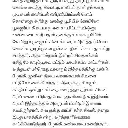
எனத் தெரிந்தவுடன் திரும்ப வந்து தாழம்பூவை சாட்சி
சொல்ல வைத்து சிவபெருமானிடம் தான் தங்களது
முடியைக் கண்டேன் என்றார்.பிரம்மன் பொய்
சொன்னது அறிந்து உனக்கு பூமியில் கோயிலோ
பூஜையோ கிடையாது என சாபமிட்டார்.விஷ்ணு
உண்மையை கூறியதால் தனக்கு சமமாக பூமியில்
கோயிலும் பூஜையும் கிடைக்க வரம் அளித்தார்.பொய்
சொன்ன தாழம்பூவை தன்னை தீண்டக்கூடாது என்று
சபித்தார். அதனால்தான் இன்றும் சிவதலங்கள்
எதிலுமே தாழம்பூவை மட்டும் படைக்கவே மாட்டார்கள்.
அத்துடன் மற்றொரு வரலாறும் இத்தலத்திற்கு உண்டு.
பிருங்கி முனிவர் தியை வணங்காமல் சிவனை
மட்டுமே வணங்கி வந்தார். அவருக்கு, சிவமும்
சக்தியும் ஒன்று என்பதை உணர்த்துவதற்காக சிவன்
அம்பிகையை பிரிவது போல ஒரு லீலை நிகழ்த்தினார்.
அவள் இத்தலத்தில் அவருடன் மீண்டும் இணைய
தவமிருந்தாள். அவளுக்கு காட்சி தந்த சிவன், தனது
இடது பாகத்தில் ஏற்று, அர்த்தநாரீஸ்வரராக
காட்சிகொடுத்தார். பிருங்கி உண்மையை உணர்ந்தார்.