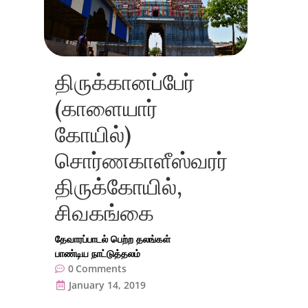
திருக்கானப்பேர்
(காளையார்
கோயில்)
சொர்ணகாளீஸ்வரர்
திருக்கோயில்,
சிவகங்கை
தேவாரப்பாடல் பெற்ற தலங்கள்
பாண்டிய நாட்டுத்தலம்
0
Comments
January 14, 2019