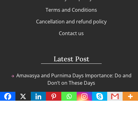
Terms and Conditions
Cancellation and refund policy
Contact us
Latest Post
Amavasya and Purnima Days Importance: Do and
Don’t on These Days
How to Perform Lakshmi Puja at Home: Step-by-
Step Diwali Guide
Paathaala Ponniamman Kovil
Mahashivratri 2025: Step-by-Step Guide for Puja
Vidhi and Fasting Tips