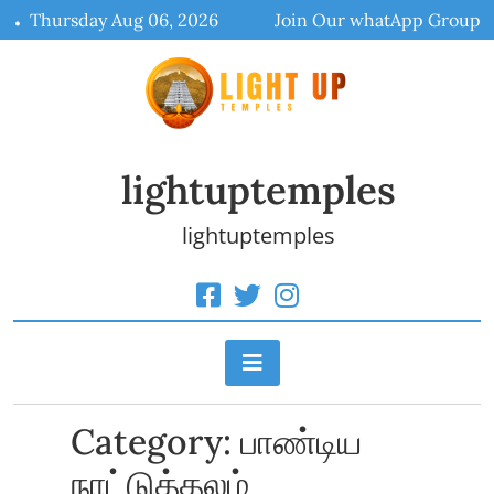
Skip
Thursday Aug 06, 2026
Join Our whatApp Group
to
content
lightuptemples
lightuptemples
Category:
பாண்டிய
நாட்டுத்தலம்