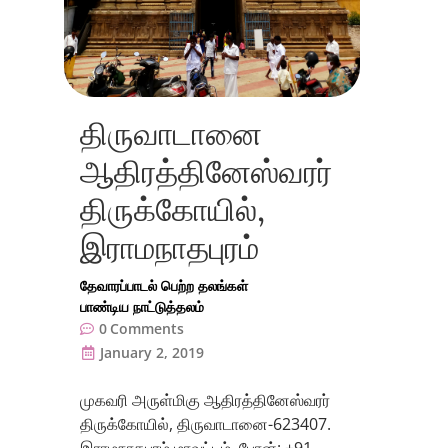
திருவாடானை
ஆதிரத்தினேஸ்வரர்
திருக்கோயில்,
இராமநாதபுரம்
தேவாரப்பாடல் பெற்ற தலங்கள்
பாண்டிய நாட்டுத்தலம்
0
Comments
January 2, 2019
முகவரி அருள்மிகு ஆதிரத்தினேஸ்வரர்
திருக்கோயில், திருவாடானை-623407.