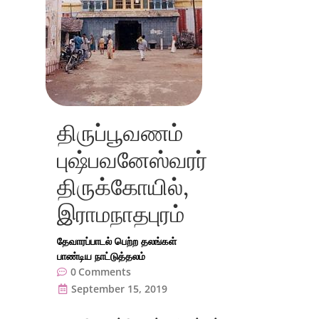
திருப்பூவணம்
புஷ்பவனேஸ்வரர்
திருக்கோயில்,
இராமநாதபுரம்
தேவாரப்பாடல் பெற்ற தலங்கள்
பாண்டிய நாட்டுத்தலம்
0
Comments
September 15, 2019