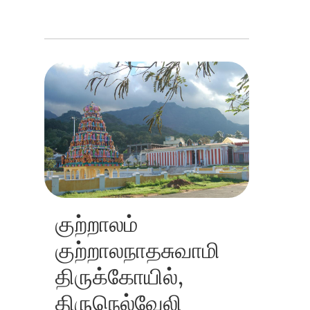
குற்றாலம்
குற்றாலநாதசுவாமி
திருக்கோயில்,
திருநெல்வேலி