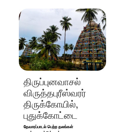
திருப்புனவாசல்
விருத்தபுரீஸ்வரர்
திருக்கோயில்,
புதுக்கோட்டை
தேவாரப்பாடல் பெற்ற தலங்கள்