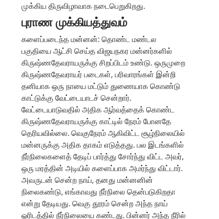
முக்கிய திருவிழாவாக நடைபெறுகிறது.
புராண முக்கியத்துவம்
களைப்படைந்த மன்னன்: தொண்ட மண்டல
பகுதியை ஆட்சி செய்த விஜயநகர மன்னர்களில்
கிருஷ்ணதேவராயருக்கு சிறப்பிடம் உண்டு. ஒருமுறை
கிருஷ்ணதேவராயர் படைகள், பரிவாரங்கள் இன்றி
தனியாக ஒரு நாயை மட்டும் துணையாக கொண்டு
காட்டுக்கு வேட்டையாடச் சென்றார்.
வேட்டையாடுவதில் அதிக ஆர்வத்தைக் கொண்ட
கிருஷ்ணதேவராயருக்கு காட்டில் நேரம் போனதே
தெரியவில்லை. வெகுநேரம் ஆகிவிட்ட சூழ்நிலையில்
மன்னருக்கு அதிக தாகம் எடுத்தது. பல இடங்களில்
நீர்நிலைகளைத் தேடிப் பார்த்து சோர்ந்து விட்ட அவர்,
ஒரு மரத்தின் அடியில் களைப்பாக அமர்ந்து விட்டார்.
அவருடன் சென்ற நாய், தனது மன்னனின்
நிலைகண்டு, எங்காவது நீர்நிலை தென்படுகிறதா
என்று தேடியது. வெகு தூரம் சென்ற அந்த நாய்
ஓரிடத்தில் நீர்நிலையை கண்டது. பின்னர் அந்த நீரில்