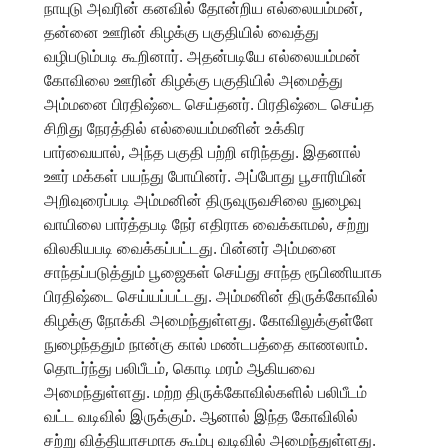
நாயுடு அவரின் கனவில் தோன்றிய எல்லையம்மன்,
தன்னை ஊரின் கிழக்கு பகுதியில் வைத்து
வழிபடும்படி கூறினார். அதன்படியே எல்லையம்மன்
கோவிலை ஊரின் கிழக்கு பகுதியில் அமைத்து
அம்மனை பிரதிஷ்டை செய்தனர். பிரதிஷ்டை செய்த
சிறிது நேரத்தில் எல்லையம்மனின் உக்கிர
பார்வையால், அந்த பகுதி பற்றி எரிந்தது. இதனால்
ஊர் மக்கள் பயந்து போயினர். அப்போது பூசாரியின்
அறிவுரைப்படி அம்மனின் திருவுருவசிலை நுழைவு
வாயிலை பார்த்தபடி நேர் எதிராக வைக்காமல், சற்று
விலகியபடி வைக்கப்பட்டது. பின்னர் அம்மனை
சாந்தப்படுத்தும் பூஜைகள் செய்து சாந்த ரூபிணியாக
பிரதிஷ்டை செய்யப்பட்டது. அம்மனின் திருக்கோவில்
கிழக்கு நோக்கி அமைந்துள்ளது. கோவிலுக்குள்ளே
நுழைந்ததும் நான்கு கால் மண்டபத்தை காணலாம்.
தொடர்ந்து பலிபீடம், கொடி மரம் ஆகியவை
அமைந்துள்ளது. மற்ற திருக்கோவில்களில் பலிபீடம்
வட்ட வடிவில் இருக்கும். ஆனால் இந்த கோவிலில்
சற்று வித்தியாசமாக கூம்பு வடிவில் அமைந்துள்ளது.