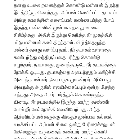
தனது உடலை நனைத்துக் கொண்டு மன்னன் இருந்த
இடத்திற்கு விரைந்தது. அம்மன் வெளிப்பட்ட தடாகம்
அங்கு தாகத்தின் களைப்பால் கண்ணயர்ந்து போய்
இருந்த மன்னனின் முன்பாக தனது உடலை
சிலிர்த்தது. அதில் இருந்து தெறித்த நீர் முகத்தில்
பட்டு மன்னன் கண் திறந்தான். விழித்தெழுந்த
மன்னர் தனது வள்ர்ப்பு நாய், நீர் தடாகம் உள்ளதை
கண்டறிந்து வந்திருப்பதை புரிந்து கொண்டு
எழுந்தார். நாயானது, குரைத்தபடியே நீர் தடாகத்தை
நோக்கி ஓடியது. தடாகத்தை அடைந்ததும் மகிழ்ச்சி
அடைந்த மன்னர் நீரை பருக முயன்றார். அப்போது
அவருக்கு அருகில் எலுமிச்சைப்பழம் ஒன்று மிதந்து
வந்தது. அதை அவர் பார்த்துக் கொண்டிருந்த
வினாடி, நீர் தடாகத்தில் இருந்து ஊற்று தண்ணீர்
போல் நீர் மேல்நோக்கி வெளியேறியது. அந்த
ஆச்சரியம் மன்னருக்கு விலகும் முன்பாக கல்லால்
வடிக்கப்பட்ட அம்மன் சிலை ஒன்று பேரிரைச்சலுடன்
மேலெழுந்து வருவதைக் கண்டார். ஊற்றுக்காடு
எல்லையம்மன் இதற்கிடையில் வேட்டைக்கு சென்ற